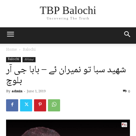
TBP Balochi
Uncovering The Truth
Home
Balochi
نبشتانک
Balochi
شھید سبا تو نمیران ئے – بابا جی آر
بلوچ
By
admin
-
June 1, 2019
0