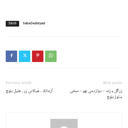
TAGS
SabaDashtyari
Previous article
Next article
زرگُل ءِ زند – دوازدمی بھر – سخی
آزمانک ۔ ھَیالانی زِر ۔ ھلیل بلوچ
ساوڑ بلوچ