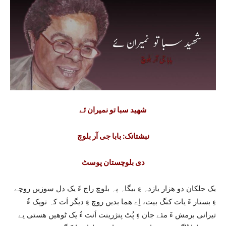
شھید سبا تو نمیران ئے
نبشتانک: بابا جی آر بلوچ
دی بلوچستان پوسٹ
یک جلکان دو ھزار یازدہ ءِ بیگاہ پہ بلوچ راج ءَ یک دل سوزیں روچے
ءِ بستار ءَ یات کنگ بیت، اِے ھما بدیں روچ ءِ دیگر اَت کہ توپک ءُ
تیرانی برمش ءَ مئے جان ءِ پُٹ پنژرینت اَنت ءُ یک ٹوھیں ھستی یے