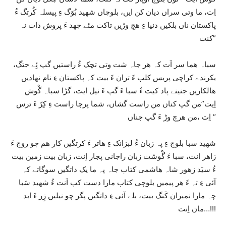
اِت، ما وتی سراں دیان کن ایں، بلوچاں شھید بُوَگ ءِ پیسلہ کُرتگ ءُ
پاکستان ناں بلکیں دنیا ءِ ھچ وڑیں تاکت مئے جھد ءَ پروش دات نہ
کنت”
سباہ ھما سر اَت کہ ھر جاہ شت وتی تچک ءُ راستیں گپ ئِے جتگ،
یکرندے کراچی پریس کلب ءَ تران ءَ بیت کہ پاکستان ءِ نام نھادیں
ھالکاریں جنینے پاد کیت ءُ سبا ءَ گپ ءَ نیل ایت، گڑا سباہ گْوش
اِیت”من گپ کناں من راست گشاں، شما پرچا راست ءِ کِرّ ءَ ترس
اِت ،من ھرچ وڑ ءَ گپ جناں “
شھید سبا بلوچ ءِ پہ زبان ءُ لبزانک ءِ ھاتر ءَ کرتگیں کار ھم چو روچ ءَ
زاھر انت، سبا ءَ گْوشت زبان راجانی پجار اِنت، زبان بیت زمین بیت
ءُ سیَد زھور شاہ ھاشمی کتاب جاہ پہ ما یک داتگیں سوگاتے کہ
آئی ءِ تہ ءَ ھر پیمیں بلوچی کتاب مارا دست کپ اَنت ءُ شھید سَبا
چہ مارا نمیران کَنگ بیت، بلے آئی ءِ داتگیں پگر چو نیلیں زِر ءَ ابد
مان اِنت…!!!