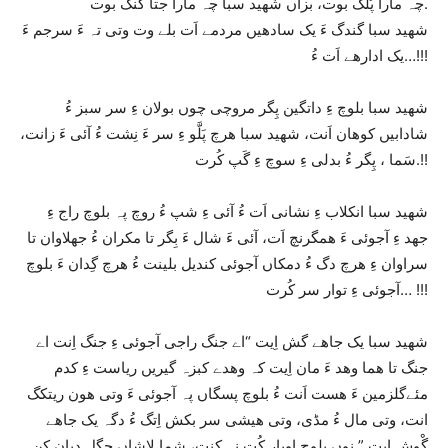
چہ مارا پُلگ بوت، بزاں شھید سبا چہ مارا جتا کنگ بوت.
شھید سبا گندگ ءَ یک سادھیں مردمے اَت بلے وت وتی تہ ءَ سرجم ءَ
یک ادارھے اَت ءُ…!!!
شھید سبا بلوچ ءِ داتگین پِگر مروچی چوں بولان ءِ سر سبز ءُ
شادابیں کوھان اَنت، شھید سبا ھرچ پَلَّو ءِ سر ءَ نِشت ءُ آئی ءَ زانت،
سَما ، پِگر ءُ بدلی ءِ سوچ ءِ گَپ کُرت.!!
شھید سبا انکلاب ءِ نشانی اَت ءُ آئی ءِ شپ ءُ روچ پہ بلوچ راج ءِ
جھد ءِ آجوئی ءَ ھمگرنچ اَت، آئی ءَ شال ءَ بِگر تا مکران ءُ جھلاوان تا
سراوان ءِ ھرچ دگ ءُ دمکاں آجوئی کندیل بلینت ءُ ھرچ گِدان ءَ بلوچ
آجوئی ءِ توار سر کُرت… !!!
شھید سبا یک جاھے گش اِیت “اے جنگ راجی آجوئی ءِ جنگ اِنت اے
جنگ تا ھما وھد ءَ مان اِیت کہ وھدے کبزہ گیریں ریاست ءِ کدم
مئےگلزمین ءَ ھست اَنت ءُ بلوچ پسگاں پہ آجوئی ءَ وتی ھون ریتکگ
انت، وتی مال ءُ مڈی، وتی ھیشی سر بکش اِتگ ءُ دگہ یک جاھے
گْوش ایت ” نوں بلوچ اوپار کُت نہ کنت، شما لاشاں چگل دیان کن