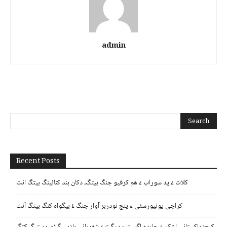
admin
Recent Posts
کلات ءَ پد سوراب ءَ ھم کرفیو جنگ بیتگ، دکان بند کنائینگ بیتگ انت
کراچی یونیورسٹی ءِ پنچ نودربر آوار جنگ ءُ بیگواہ کنگ بیتگ اَنت