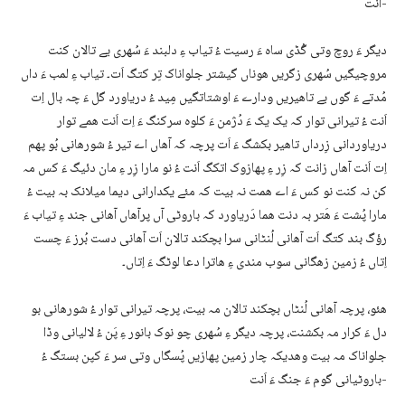
اَنت-
دیگر ءَ روچ وتی گُڈی ساہ ءَ رسیت ءُ تیاب ءِ دلبند ءَ سُھری یے تالان کنت
مروچیگیں سُھری زگریں ھوناں گیشتر جلواناک تِر کتگ اَت۔ تیاب ءِ لمب ءَ داں
مُدتے ءَ گوں بے تاھیریں ودارے ءَ اوشتاتگیں مِید ءُ دریاورد گل ءَ چہ بال اِت
اَنت ءُ تیرانی توار کہ یک یک ءَ دُژمن ءَ کلوہ سرکنگ ءَ اِت اَنت ھمے توار
دریاوردانی زِرداں تاھیر بکشگ ءَ اَت پرچہ کہ آھاں اے تیر ءُ شورھانی بُو پھم
اِت اَنت آھاں زانت کہ زِر ءِ پھازوک اتکگ اَنت ءُ نو مارا زِر ءِ مان دئیگ ءَ کس مہ
کن نہ کنت نو کس ءَ اے ھمت نہ بیت کہ مئے یکدارانی دیما میلانک بہ بیت ءُ
مارا پُشت ءَ ھَتر بہ دنت ھما دَریاورد کہ باروٹی آں پرآھاں آھانی جند ءِ تیاب ءَ
رؤگ بند کتگ اَت آھانی لُنٹانی سرا بچکند تالان اَت آھانی دست بُرز ءَ چست
اِتاں ءُ زمین زھگانی سوب مندی ءِ ھاترا دعا لوٹگ ءَ اِتاں۔
ھئو، پرچہ آھانی لُنٹاں بچکند تالان مہ بیت، پرچہ تیرانی توار ءُ شورھانی بو
دل ءَ کرار مہ بکشنت، پرچہ دیگر ءِ سُھری چو نوک بانور ءِ پَن ءُ لالیانی وڈا
جلواناک مہ بیت وھدیکہ چار زمین پھازیں پُسگاں وتی سر ءَ کپن بستگ ءُ
باروٹیانی گوم ءَ جنگ ءَ اَنت-