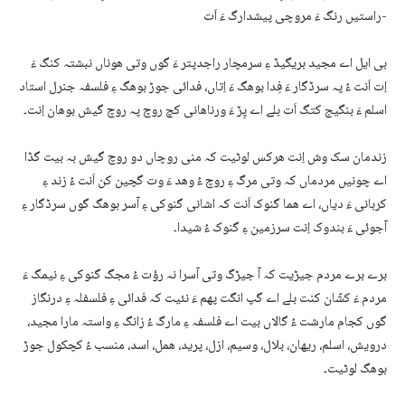
راستیں رنگ ءَ مروچی پیشدارگ ءَ اَت-
بی ایل اے مجید بریگیڈ ءِ سرمچار راجدپتر ءَ گوں وتی ھوناں نبشتہ کنگ ءَ
اِت اَنت ءُ پہ سرڈگار ءَ فِدا بوھگ ءَ اِتاں، فدائی جوڑ بوھگ ءِ فلسفہ جنرل استاد
اسلم ءَ بنگیج کتگ اَت بلے اے پِڑ ءَ ورناھانی کچ روچ پہ روچ گیش بوھان اِنت۔
زندمان سک وش اِنت ھرکس لوٹیت کہ منی روچاں دو روچ گیش بہ بیت گڈا
اے چونیں مردماں کہ وتی مرگ ءِ روچ ءُ وھد ءَ وت گچین کن اَنت ءُ زند ءِ
کربانی ءَ دیاں، اے ھما گنوک اَنت کہ اشانی گنوکی ءِ آسر بوھگ گوں سرڈگار ءِ
آجوئی ءَ بندوک اِنت سرزمین ءِ گنوک ءُ شیدا۔
برے برے مردم جیڑیت کہ آ جیڑگ وتی آسرا نہ رؤت ءُ مجگ گنوکی ءِ نیمگ ءَ
مردم ءَ کشّان کنت بلے اے گپ انگت پھم ءَ نئیت کہ فدائی ءِ فلسفلہ ءِ درنگاز
گوں کجام مارشت ءُ گالاں بیت اے فلسفہ ءِ مارگ ءُ زانگ ءِ واستہ مارا مجید،
درویش، اسلم، ریھان، بلال، وسیم، ازل، پرید، ھمل، اسد، منسب ءُ کچکول جوڑ
بوھگ لوٹیت۔