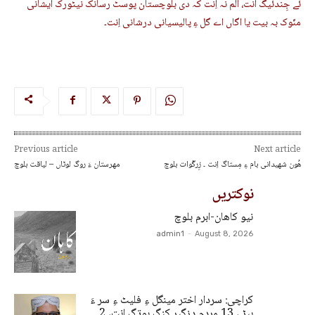
ئے جِندئیگ اَنت، الّم نہ اِنت کہ دی بلوچستان پوسٹ رسانک نیٹورک ایشانی
منّوک بہ بیت یا اگاں اے گل ءِ پالیسیانی درشانی اِنت۔
Previous article
Next article
ھُون شھیدانی بام ءِ مِستاگ اِنت ۔ زِرگْوات بلوچ
مھرستان ءَ روگ لوٹاں – لیاقت بلوچ
نوکتریں
نیو کاھان-ابرم بلوچ
admin1
-
August 8, 2026
کراچی: سردار اختر مینگل ءِ فلیٹ ءِ سر ءَ
بیڑ ، 13 مردم دزگیر کنگ بوتگ انت، 2