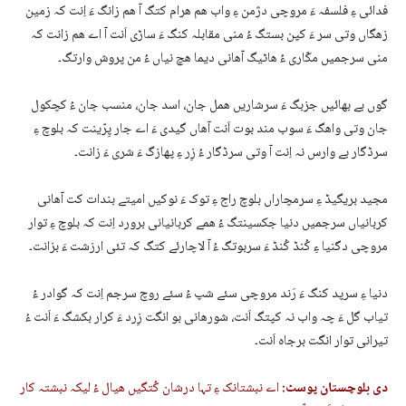
فدائی ءِ فلسفہ ءَ مروچی دژمن ءِ واب ھم ھرام کتگ آ ھم زانگ ءَ اِنت کہ زمین
زھگاں وتی سر ءَ کپن بستگ ءُ منی مقابلہ کنگ ءَ ساڑی اَنت آ اے ھم زانت کہ
منی سرجمیں مکّاری ءُ ھاٹیگ آھانی دیما ھچ نیاں ءُ من پروش وارتگ۔
گوں بے بھائیں جزبگ ءَ سرشاریں ھمل جان، اسد جان، منسب جان ءُ کچکول
جان وتی واھگ ءَ سوب مند بوت اَنت آھاں گیدی ءَ اے جار پِرّینت کہ بلوچ ءِ
سرڈگار بے وارس نہ اِنت آ وتی سرڈگار ءُ زِر ءِ پھازگ ءَ شری ءَ زانت۔
مجید بریگیڈ ءِ سرمچاراں بلوچ راج ءِ توک ءَ نوکیں امیتے بندات کت آھانی
کربانیاں سرجمیں دنیا جکسینتگ ءُ ھمے کربانیانی برورد اِنت کہ بلوچ ءِ توار
مروچی دگنیا ءِ کُنڈ کُنڈ ءَ سربوتگ ءُ آ لاچارئے کتگ کہ تئی ارزشت ءَ بزانت۔
دنیا ءِ سرپد کنگ ءَ رَند مروچی سئے شپ ءُ سئے روچ سرجم اِنت کہ گوادر ءُ
تیاب گل ءَ چہ واب نہ کپتگ اَنت، شورھانی بو انگت زِرد ءَ کرار بکشگ ءَ اَنت ءُ
تیرانی توار انگت برجاہ اَنت۔
دی بلوچستان پوسٹ:
اے نبشتانک ءِ تہا درشان کُتگیں ھیال ءُ لیکہ نبشتہ کار