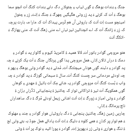
جنگ ءِ بندات بوھگ ءَ گوں تیاب ءِ چئولاں دگہ دابے بندات کتگ اَت انچو سما
بوھگ ءَ اَت کہ کرنے ءَ پد زِر وتی ھکّیگیں چھرگ ءَ جنگ ءَ اِنت، زِر ءِ چئول
امینچو مست اِت اَنت کہ باروٹی آں ھم تُرس پیداک اَت کہ مارا مہ بارت پرچہ
کہ زِر ءَ زانتگ اَت کہ اے انچنائین تیر نیاں اے منی زھگ اَنت کہ منی پھازگ ءَ
اتکگ اَنت-
ھئو مروچی گوادر بانور اَت، لالا ھمید ءُ کامریڈ کیوم ءِ گالوار پد ءَ گوادر ءِ
دمک ءُ دراں تالان اِتاں، ھمل مروچی پدا گوں پرنگاں جنگ ءَ اَت یک کرنے ءَ چہ
پد گوادر ءِ دلبند گوں ھوناں میچلتگ اَت، مُدتے ءَ پد گوادر وتی بوھگ ءِ پھر ءَ
چہ اودئے مردمانی سر چِست کتگ اَت، سال ءُ سیمانی گوزگ ءَ پد گوادر ءَ چہ
واب ءَ بُست کتگ اَت مروچی گوادر پہ شانے مِک اَت باتیل ءُ مھدی ءِ کوھاں
گوں ھمکوپگ اَت تیر ءُ تراکانی توار کہ چائنیز ءُ پنجابیانی ڈڈّراں دِرّان ءُ
گوادر ءَ وتی امباز ءَ زورگ ءَ اِت اَنت اشانی زیمل اودئے مُرگ ءُ دگہ ساھداراں
ناچ پرمائگ ءَ اِتاں۔
چاریں زمین زھگ، چائنیز، پنجابی ءُ دگہ باروٹیاں ھوار گوادر ءِ جند ءِ مھلوک
ءَ ھم توار پِر کنان ءَ ھمے کلوہ ءَ دئیگ ءَ اِت اَنت پادائے ھمل جوڈ بہ بئے وتی لج
ءُ ننگ ءِ ھواری ءَ وتی زِر ءَ پھریز اِت، گوادر ءَ پورا ائید ءِ نوک پِر اَت ءُ وتی