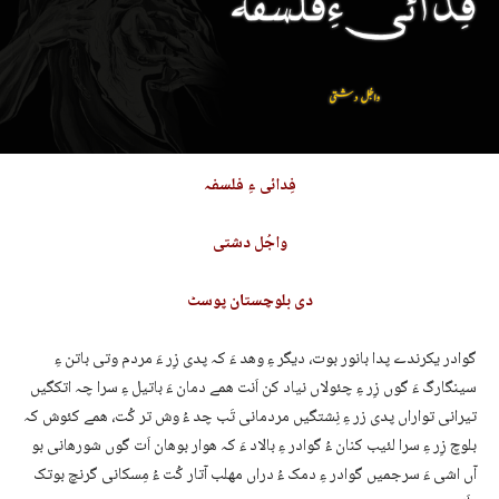
فِدائی ءِ فلسفہ
واجُل دشتی
دی بلوچستان پوسٹ
گوادر یکرندے پدا بانور بوت، دیگر ءِ وھد ءَ کہ پدی زِر ءَ مردم وتی باتن ءِ
سینگارگ ءَ گوں زِر ءِ چئولاں نیاد کن اَنت ھمے دمان ءَ باتیل ءِ سرا چہ اتکگیں
تیرانی تواراں پدی زر ءِ نِشتگیں مردمانی تَب چد ءُ وش تر کُت، ھمے کئوش کہ
بلوچ زِر ءِ سرا لئیب کنان ءُ گوادر ءِ بالاد ءَ کہ ھوار بوھان اَت گوں شورھانی بو
آں اشی ءَ سرجمیں گوادر ءِ دمک ءُ دراں مھلب آتار کُت ءُ مِسکانی گرنچ بوتک