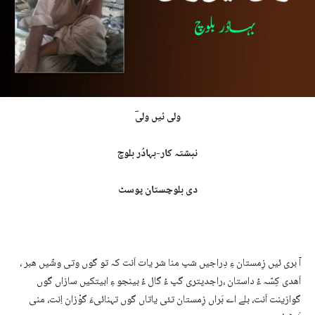
ولی ئیں ولیؔ
نبشتہ کار-بہادُر بلوچ
دی بلوچستان پوسٹ
آ بری ئیں زِمستان ءِ دِراجیں شپ منا شر یات اَنت کہ تو گوں وتی وشّیں هبر ،
اَھدی کِسّہ ءُ داستان ،راجدپتری گپ ءُ گال ءُ بینجو ءِ ابیتکیں سازاں گوں
گوازینت اَنت، بلے اے بَراں زِمستان تئی یاتاں گوں تہنائیءَ گوْزان اِنت، منی