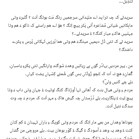
ٹَنڈِیل۔۔۔
سرپدئے کہ چہ ترا پد اے ملپَدانی سرجمیں رنگ مَٹ بوتگ اَنت ؟ کُلبرءَ وتی
ماہِکانیں شَپانی مُشاعرہ آنی پَتّر پیچ اِتگ ؟ ھؤ اے ھم راستے کہ ناکو ءَ ھم وتا
مِہلبیں ھاکءِ میار کتگ؟ ءُ سرپدئے۔۔؟
سرپد ئے کہ تئی ڈَل دیمیں میتگءَ ھم وتی هما بُرزیں ٹَہکانی پُرس ءِ پتّرے
داشتگ؟
من ، پیر مردیں بہادُر گوں بے رِیائیں وهدءَ سُوگند وارتگیں تئی پکرءِ پاسبان،
گُمانءَ ھچ نہ اَت کہ اِنچو زُوتّاں بس گوں شُمئے کِسّہاں پشت کپاں۔
بلے چے کنیں ولیؔ؟
مردم ءِ وتی ھیال بنت کہ آھانی تہا اُوژناگ کنگ لوٹیت ءُ جہان وتی داب ءَ وتا
پیچ اِیت ءُ پلگاریت، بلے دُرْستاں چہ گیش ھاک ءِ مہر اَنت کہ مردم ءَ چہ وت
سدگءَ نئیل اَنت۔
چوناھا وھداں من ہمے مار اِتگ کہ مردم وتی کوپگ ءِ باراں ٹہینان ءُ کم کنان
کنت ءُ وھد پہ وھد ءَ آسودگ ءُ گیگ ءُ گوْر بوھان بیت ، بلے مروچی من گُشاں
چُشکہ من پیسرا جیڑ اِتگ چوش نہ اِنت، بگندئے پہ بے سسّا ءُ بے سَمائیں مردمءَ