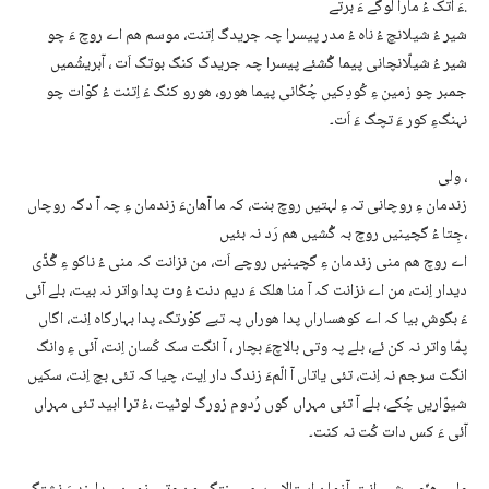
ءَ اتک ءُ مارا لوگے ءَ برتے.
شیر ءُ شیلانچ ءُ ناہ ءُ مدر پیسرا چہ جریدگ اِتنت، موسم ھم اے روچ ءَ چو
شیر ءُ شیلّانچانی پیما گُشئے پیسرا چہ جریدگ کنگ بوتگ اَت ، آبریشُمیں
جمبر چو زمین ءِ کُودِکیں چُکّانی پیما ھورو، ھورو کنگ ءَ اِتنت ءُ گوْات چو
نہنگءِ کور ءَ تچگ ءَ اَت۔
ولی ،
زندمان ءِ روچانی تہ ءِ لہتیں روچ بنت، کہ ما آھانءَ زندمان ءِ چہ آ دگہ روچاں
جِتا ءُ گچینیں روچ بہ گُشیں ھم رَد نہ بئیں،
اے روچ ھم منی زندمان ءِ گچینیں روچے اَت، من نزانت کہ منی ءُ ناکو ءِ گُڈّی
دیدار اِنت، من اے نزانت کہ آ منا ھلک ءَ دیم دنت ءُ وت پدا واتر نہ بیت، بلے آئی
ءَ بگوش بیا کہ اے کوھساراں پدا ھوراں پہ تبے گوْرتگ، پدا بہارگاہ اِنت، اگاں
پمّا واتر نہ کن ئے، بلے پہ وتی بالاچءَ بچار ، آ انگت سک کَسان اِنت، آئی ءِ وانگ
انگت سرجم نہ اِنت، تئی یاتاں آ الّمءَ زندگ دار اِیت، چیا کہ تئی بچ اِنت، سکیں
شیوّاریں چُکے، بلے آ تئی مہراں گوں رُدوم زورگ لوٹیت ،ءُ ترا ابید تئی مہراں
آئی ءَ کس دات کُت نہ کنت۔