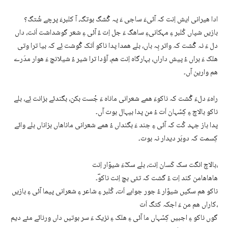
ادا ھیرانی ایش اِنت کہ آئیءَ ساجی ءَ پہ گُشگ بوتگ، آ کلبرءَ پرچے شُتگ؟
بازیں شپاں کُلبر ءِ مہکانیءِ ساھگ ءَ جل اِت ءُ آئی ءِ شعر گوشداشت اَنت، داں
دل ءَ نہ گُشت کہ واتر بِہ باں، بلے ھمدا پدا ناکو اَتک گْوشت ئِے کہ بیا ترا وتی
ھلک ءَ براں ءُ پیش داراں، بہارگاہ اِنت ھم، آؤدا ترا شیر ءُ شیلانچ ءَ ھوار مدَرے
ھم وارین آں۔
راہءَ دلءَ گُشت کہ ناکوءَ ھمے شعرانی ماناہ ءَ جُست بکن، بگندئے بزانت ئِے، بلے
ناکو بالاچ ءِ کِسّہان اَت ءُ من پدا بیہال بوت آں۔
پدا باز جہد کُت کہ آئی ءِ جند ءَ بگنداں ءُ ھمے شعرانی ماناھاں بزاناں بلے وائے
کِسمت کہ دوبَر دیدار نہ بوت۔
بالاچ انگت سک کَسان اِنت، بلے سکّءَ شیوّار اِنت،
ھاھاھامن کند اِت ءُ گشت کہ تئی بچ اِنت ناکوؔ۔
ناکو ھم سکیں شیوّار ءُ جور جوابے اَت، کُلبر ءِ شاعر ءِ شعرانی پیما آئی ءِ بازیں
کاراں ھم من ءَ اجکہ کتگ اَت،
گوں ناکو ءِ اجبیں کِسّہاں ما آئی ءِ ھلک ءِ نزیک ءَ سر بوتیں داں ورنائے مئے دیم