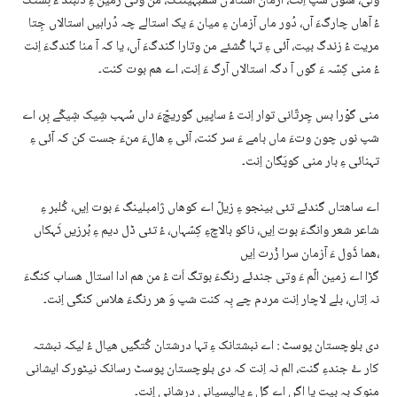
ولی، ھنّوں شپ اِنت، آزمان استالاں سمبہینتگ، من وتی زمین ءِ دلبند ءَ نِشتگ
ءُ آھاں چارگءَ آں، دُور ماں آزمان ءِ میان ءَ یک استالے چہ دُراہیں استالاں جِتا
مریت ءُ زندگ بیت، آئی ءِ تہا گُشئے من وتارا گندگءَ آں، یا کہ آ منا گندگءَ اِنت
ءُ منی کِسّہ ءَ گوں آ دگہ استالاں آرگ ءَ اِنت، اے ھم بوت کنت۔
منی گوْرا بس چِرتّانی توار اِنت ءُ ساپیں گوریچّءَ داں سُہب شِیک شِیکّے بِر، اے
شپ نوں چون وتءَ ماں بامے ءَ سر کنت، آئی ءِ ھالءَ منءَ جست کن کہ آئی ءِ
تہنائی ءِ بار منی کوپَگان اِنت۔
اے ساھتاں گندئے تئی بینجو ءِ زیلّ اے کوھاں ژامبلینگ ءَ بوت اِیں، کُلبر ءِ
شاعر شعر وانگءَ بوت اِیں، ناکو بالاچءِ کِسّہاں، ءُ تئی ڈل دیم ءِ بُرزیں ٹَہکاں
ھما ڈَول ءَ آزمان سرا زُرت اِیں،
گڑا اے زمین الّم ءَ وتی جندئے رنگءَ بوتگ اَت ءُ من هم ادا استال ھساب کنگءَ
نہ اِتاں، بلے لاچار اِنت مردم چے بِہ کنت شپ وَ ھر رنگءَ ھلاس کنگی اِنت۔
دی بلوچستان پوسٹ : اے نبشتانک ءِ تہا درشتان کُتگیں ھیال ءُ لیکہ نبشتہ
کار ۓ جندءِ گنت، الم نہ اِنت کہ دی بلوچستان پوسٹ رسانک نیٹورک ایشانی
منوک بہ بیت یا اگں اے گل ءِ پالیسیانی درشانی اِنت۔