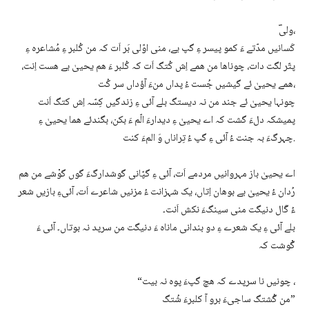
ولیؔ،
کَسانیں مدّتے ءَ کمو پیسر ءِ گپ یے، منی اوّلی بَر اَت کہ من کُلبر ءِ مُشاعرہ ءِ
پتّر لگت دات، چوناھا من ھمے اِش کُتگ اَت کہ کُلبر ءَ ھم یحییٰ یے ھست اِنت،
ھمے یحییٰ ئے گیشیں جُست ءُ پداں منءَ آؤداں سر کُت،
چونہا یحییٰ ئے جند من نہ دیستگ بلے آئی ءِ زندگیں کِسّہ اِش کتگ اَنت
پمیشکہ دلءَ گشت کہ اے یحییٰ ءِ دیدارءَ الّم ءَ بکن، بگندئے ھما یحییٰ ءِ
چہرگءَ بہ جنت ءُ آئی ءِ گپ ءُ تِراناں وَ المءَ کنت.
اے یحییٰ باز مہروانیں مردمے اَت، آئی ءِ گپّانی گوشدارگءَ گوں گوْشے من ھم
رُدان ءُ یحییٰ یے بوھان اِتاں، یک شہزانت ءُ مزنیں شاعرے اَت، آئیءِ بازیں شعر
ءُ گَال دنیگت منی سینگءَ نکش اَنت۔
بلے آئی ءِ یک شعرے ءِ دو بندانی ماناہ ءَ دنیگت من سرپد نہ بوتاں۔ آئی ءَ
گْوشت کہ
“چونیں نا سرپدے کہ ھچ گپءَ پوہ نہ بیت ،
من گُشتگ ساجیءَ برو آ کلبرءَ شُتگ”