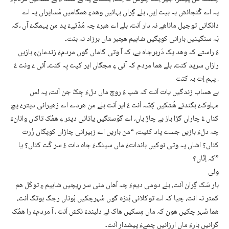
پہ اے گُنجائش بہ بیت اِیں، بلے گِراں بہائیں وھدءِ ھمگامیں مُساپراں پہ اے
دانکانی توجیل ماناھے نہ دار اَنت، بلے اے ھبرءَ چہ مُدّتےءَ پد من پہمگءَ آں ،کہ
بَہ سنگینیں بارانی کوپگیں شاہیم ھچبر ماں برزاد نہ بنت۔
ءُ راستے کہ وھد یک دَربرجاہ یے، کہ آ وتی گاماں گوں مردمءَ زندمانءِ بازیں
رازاں سرپد کنت، بلے ھما مردم کہ آئی ءِ مجگاں ایر کپت بِہ کنت، آئی ءَ ونت ءُ
پہم اِت بہ کنت .
بے ھساب زندگیں یات اَنت کہ شپ ءُ روچ ماں دلءَ جِکّ جن اَنت، پہ لس
مہلوکءَ بگندئے ھُشکیں کِسّہ اَنت ءُ ایر اَنت بلے من ھردے اے زھیرانی دپترءَ پچ
کناں ءُ چاراں گڑا باز بے چاڑ باں، اے گوْستگیں یاتانی دپتر ءِ ھمُک تاکاں وانانءَ
چہ دلءَ بازیں جست پاد کئیت، “من باریں اے زہیرانی چاڑاں کوپگاں زُرت
کناں؟ اشاں پہ وتی نوکیں بانداتءَ ماں سینگءَ جاہ دات ءُ سر کُت کناں؟ یا
کہ اِنّاں؟”
ولی
بار سَک گِران اَنت، بلے دومی دیمءَ چہ آھاں منی سر رِیچیں شاہیم ءِ توکَل ھم
کمتر نہ انت، چیا کہ اے توکلانی بُنزہ گوں سُہرچکیں ہُوناں رجگ بوتگ اَنت،
ھما سُہر چکیں ھون کہ ماں مِسکیں ھاک ئے دلبندءَ نکش اَنت ، آ مردمءَ را ھمُک
گرانیں بارءَ ماں ارزانیں چمےءَ پیشدار اَنت۔