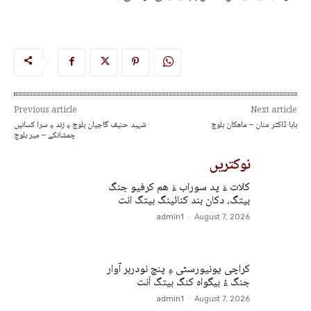
Previous article
Next article
بابا ڈاکٹر منان – ماھکان بلوچ
شہید حنیف گاجیان بلوچ ءِ زند ءِ سرا کسانیں
چمشانکے – میر بلوچ
نوکتریں
کلات ءَ پد سوراب ءَ ھم کرفیو جنگ
بیتگ، دکان بند کنائینگ بیتگ انت
admin1
-
August 7, 2026
کراچی یونیورسٹی ءِ پنچ نودربر آوار
جنگ ءُ بیگواہ کنگ بیتگ اَنت
admin1
-
August 7, 2026