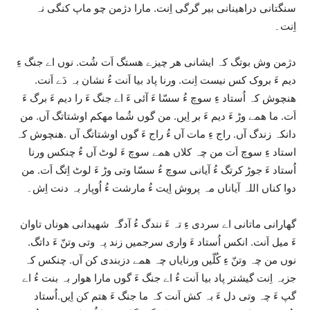
سنگتانی دراھینانی بیر گرگی اِنت. مارا دژمن چو ماپ کنگی نہ
اِنت۔
دژمن وش بوتگ کہ ایشانی ھر چیزے ھستگ اَت شُت. نوں اے جنگ ءِ
دیم ءَ بروک کس نیست اِنت. ورنا پاد بیا اَنت ءُ نشان بہ دَے اَنت.
ھنچوش کہ اُستاد ءِ سوچ ءُ سسّا ءَ آئی ءَ اے جنگ ءَ را دیم ءَ برگ ءَ
اَت. ما ھمے وڑ ءَ دیم ءَ بر اِیں. من گوں شُما مھکم اوشتاتگ آں. من
دانکہ زندگ آں. راج ءِ مات آں ءُ راج ءَ گوں اوشتاتگ آں .ھنچوش کہ
استاد ءِ سوچ اَت من چہ کلاں ھمے سوچ ءَ لوٹ آں ءُ چنکس ورنا
اُستاد ءَ جوڑ کرتگ ءُ آیانی سوچ ءُ سسّا وتی وڑ ءَ لوٹ اِتگ اَت. من
دوا کناں اللہ آیاناں مہ پروش اِیت ءُ مارشت ءُ اُوپار بہ دنت اِش۔
گھارانی ماتانی اے سردی ءِ تہ ءَ نندگ ءُ آدگہ شھیدانی ھوناں تاوان
ءَ میل اَنت. انکس اُستاد ءَ واری سرجمیں زند پہ وتی وتنّ ءَ داتگ.
نوں من چہ وتنّ ءِ کُلّیں ورنایاں چہ ھمے دزبندی کن آں. چنکس کہ
جزبہ اِنت گیشتر پاد بیا اَنت ءُ اے جنگ ءَ گوں مارا ھوار بہ بنت ءُ اے
گپ ءَ چہ وتی دل ءَ بہ کش اَنت کہ ما جنگ ءَ ھتم کن اِیں.اُستاد