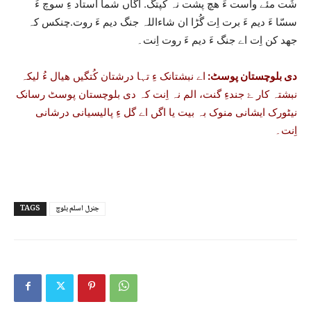
شُت مئے واست ءَ ھچ پشت نہ کپتگ. اگاں شما اُستاد ءِ سوچ ءُ
سسّا ءَ دیم ءَ برت اِت گُڑا ان شاءاللہ جنگ دیم ءَ روت.چنکس کہ
جھد کن اِت اے جنگ ءَ دیم ءَ روت اِنت۔
دی بلوچستان پوسٹ:
اے نبشتانک ءِ تہا درشتان کُتگیں ھیال ءُ لیکہ
نبشتہ کار ۓ جندءِ گنت، الم نہ اِنت کہ دی بلوچستان پوسٹ رسانک
نیٹورک ایشانی منوک بہ بیت یا اگں اے گل ءِ پالیسیانی درشانی
اِنت۔
جنرل اسلم بلوچ
TAGS