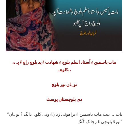
،،مات یاسمین ءِ اُستاد اسلم بلوچ ءِ شھادت ءَ پد بلوچ راج ءَ پہ
کلوھے،،
نوہان نور بلوچ
دی بلوچستان پوسٹ
“یات بہ بیت مات یاسمین ءَ براھوئی زبانءَ وتی کلوہ داتگ ءُ نوہان
نورءَ بلوچی ءَ رجانک کُتگ”