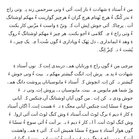
من ءَ اُستاد ءِ شھادت ءَ ناز اِنت. آئی ءَ وتی سرجمیں زند پہ وتی راج
ءَ ندر کُتگ ءُ ھرچ بُھتام ھرچ گران ءُ ھرچیز گوازینت ءُ مھکم اوشتاتگ
اَت . پرچاکہ آئی جوش اِیش اَت کہ وتنّ ءِ واست ءَ مزّنیں کار بکنت
ءُ وتی راج ءَ چہ گلامی ءَ آجو بکنت. ھر چیز ءَ مھکم اوشتاتگ ءُ روگ
ءِ وھد ءَ ایمانداری ، دل پَھک ءُ وپاداری ءَ گوں شُت.آ چہ یک چیزے ءَ
پُشت ءَ نہ کِنزّ اِتگ۔
مرچی من ءَ گوں راج ءِ ورنایاں ھمے دزبندی اِنت کہ نوں اُستاد ءِ
شھادت ءَ پد مہ پرش اِت. انگت گیشتر مھکم بہ بیت ءُ وتی جوش ءَ
گیشتر بہ کن اِت. انچوش کہ اُستاد ءَ مایوسیاناں پروشت داتگ ھمے
وڑ شما ھم مایوس مہ بیت. مایوسیاں بے پروش اِت. وتی تہ ءَ
جوش ودی بہ کن اِت . من گوں آیاں اوشتاتگ آں.چنکس کہ آیانی
سوچ ءُ سسّا اِنت چنکس آیانی مجگ ءِ تہ ءَ ھست اِنت. آ اگاں اُستاد
ءِ کار ءَ دیم ءَ برگ لوٹ اَنت.اُستاد ءَ وش کنگ لوٹ اَنت آئی ارواہ ءَ
وش کنگ لوٹ اَنت. آ اے کار ءَ دیم ءَ بہ بر اَنت ءُ آئی سوچ ءُ سسّا ءَ
گوں ھوار اُستاد ءِ سوج ءُ سسّا ھمیش اَت کہ آئی ءِ ھمے واھشت
اَت کہ منی راج ءِ زھگ دیم ءَ برو اَنت ءُ پُشت ءَ مہ بنت.اے گھارانی