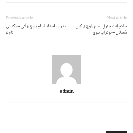
Previous article
Next article
سلام اِنت جنرل اسلم بلوچ ءَ گوں
ندر پہ استاد اسلم بلوچ ءُ آئی سنگتانی
ھَمبلاں – نوتراپ بلوچ
نام ءَ
admin