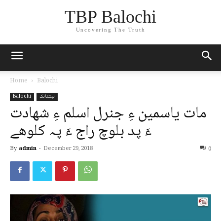
TBP Balochi
Uncovering The Truth
Home
Balochi
نبشتانک
Balochi
مات یاسمین ءِ جنرل اسلم ءِ شھادت
ءَ پد بلوچ راج ءَ پہ کلوھے
By
admin
-
December 29, 2018
0