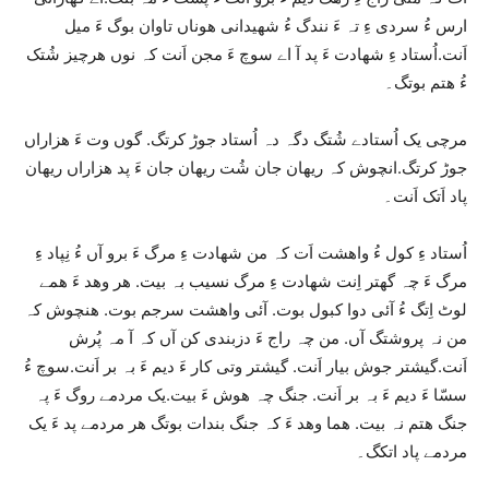
ارس ءُ سردی ءِ تہ ءَ نندگ ءُ شھیدانی ھوناں تاوان بوگ ءَ میل
اَنت.اُستاد ءِ شھادت ءَ پد آ اے سوچ ءَ مجن اَنت کہ نوں ھرچیز شُتک
ءُ ھتم بوتگ۔
مرچی یک اُستادے شُتگ دگہ دہ اُستاد جوڑ کرتگ. گوں وت ءَ ھزاراں
جوڑ کرتگ.انچوش کہ ریھان جان شُت ریھان جان ءَ پد ھزاراں ریھان
پاد اَتک اَنت۔
اُستاد ءِ کول ءُ واھشت اَت کہ من شھادت ءِ مرگ ءَ برو آں ءُ نِپاد ءِ
مرگ ءَ چہ گھتر اِنت شھادت ءِ مرگ نسیب بہ بیت. ھر وھد ءَ ھمے
لوٹ اِتگ ءُ آئی دوا کبول بوت. آئی واھشت سرجم بوت. ھنچوش کہ
من نہ پروشتگ آں. من چہ راج ءَ دزبندی کن آں کہ آ مہ پُرش
اَنت.گیشتر جوش بیار اَنت. گیشتر وتی کار ءَ دیم ءَ بہ بر اَنت.سوچ ءُ
سسّا ءَ دیم ءَ بہ بر اَنت. جنگ چہ ھوش ءَ بیت.یک مردمے روگ ءَ پہ
جنگ ھتم نہ بیت. ھما وھد ءَ کہ جنگ بندات بوتگ ھر مردمے پد ءَ یک
مردمے پاد اتکگ۔