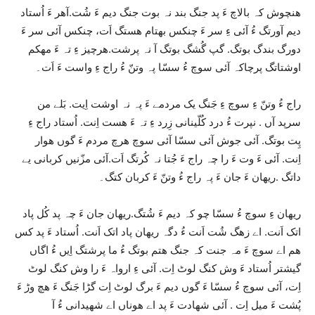
ھنچوش کہ بالاچ ءَ پد جنگ بند نہ بوت جنگ دیم ءَ شُت.آھر ءَ اُستاد
دیم آورتگ ءُ آئی ءِ سر ءَ چنکس بھتام ھستگ اَت، چنکس آئی سر ءَ
دورگ بندگ بوتگ. گپ گُشگ بوتگ آ نہ پرشت.ھرچیز ءِ تہ ءَ مھکم
اوشتاتگ پرچاکہ آئی سوچ ءُ سسّا پہ وتنّ ءُ راج ءِ واست ءَ اَت۔
راج ءُ وتنّ ءِ سوچ ءِ جَنگ یک مردمے ءَ پہ نہ اوشت اِیت. بَلے من
سرپد آں . نپرت ءُ درد کُلّینانی زِرد ءِ تہ ءَ ھست اِنت. اُستاد راج ءِ
پِت بوتگ. آئی جوش آئی سسّا آئی سوچ ھرچ مردم ءَ گوں ھوار
اِنت. آئی ءَ وت ءَ را چہ راج ءَ جُتا نہ کُرتگ اَت.آئی مزّنیں کربانی یے
داتگ .ریھان ءَ جان ءَ پہ راج ءُ وتنّ ءَ کربان کتگ۔
ریھان ءِ سوچ ءُ سسّا چو کہ دیم ءَ شُتگ.ریھان جان ءَ چہ پد کُل پاد
اتک اَنت. اے زھگ شُت اَنت ءُ دگہ ریھان پاد اتک اَنت. اُستاد ءَ پد کس
ھم اے سوچ ءَ مہ جنت کہ جنگ ھتم بوتگ ءُ ما پرشتگ اِیں ءُ اگاں
گیشتر اُستاد ءَ وش کنگ لوٹ اِت. آئی ءِ ارواہ ءَ را وش کنگ لوٹ
اِت، آئی سوچ ءُ سسّا ءَ گوں دیم ءَ برگ لوٹ اِت گڑا جَنگ ءَ ھچ وڑ ءَ
پُشت ءَ میل اِت . آئی شھادت ءَ پد اے ھوناں اے شھیدانی ءُ آ