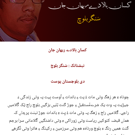
کسان بالادے ریھان جان
نبشتانک : سٙنگر بلوچ
دی بلوچستان پوسٹ
چوناہ ءٙ ھر زھگ وتی مات ءُ پت ءِ باندات ءِ اُوست بِیت پہ وتی زندگی ءَ
جیڑیت پہ وت یک شرےمُستقبل ءِ جوڑ کٙنت بٙلیں بزگیں بلوچ راج یٙک گُلامیں
راجے۔ گُلامیں راج ءِ زھگ پہ وتی مات ءُ پِت ءٙ باندات جوڑ نبنت پرچاں کہ
ھماں قبضہ کنوکیں ریاست وتی زوراکی ءٙ وتی داشتگیں گُلامانی سرا برجم
کٙنت ھمیں رنگ ءٙ بلوچ ورناہءٙ ھم وتی سرزمین ءِ رکینگ ءِ ھاترا وتی نُگرھے