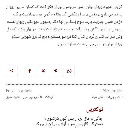
مٙرچی شھید ریھان جان ءِ سرا سرجمیں جہان فکر کٙنت کہ کسان سالیں ریھان
پہ تمردی بلوچ ءِ دژمن ءِ سرا وٙتکُشی کُت وتا راہ گوں مواد ءٙ بلاسٹ ءِ کُت
دژمن ھمیں جیڑیت بارے بلوچ پُسگانی تھا دگہ چِنچوں دیوانگیں ریھان ھٙست
پہ وتی مادر ءٙ وٙتکُش ءٙ تیار اٙنت چاہینہ ھم زانت کہ وھدے ریھان وڑے گونڈل
وتی سرا پہ کندان قُربان کٙناں گُڈا مٙن بلوچستان ءٙ باج نہ بری سُھریں سلام
ریھان جان ترا داں جہان ھست تو اٙبد مانیں۔
Previous article
Next article
مات ءِ پِریات – علی مراد
آزمانک – نا سرجمیں سپر – عارف ھمبل
نوکتریں
چاگی ءَ مال بردار بس گوں ڈرائیور ءَ
دستیگ، گاڑیانی سر ءَ اُرش، بولان ءَ چیک