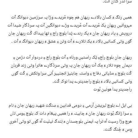
سرا نّدر کنان اٙنت۔
ھمیں رنگ ءٙ کسان بالادے ریھان ھم چوہ مُریدے وڑا پہ سرزمین دیوانگ اٙت
مہروانیں ریھان یک مُریدے اٙت مُریدے وڑے دیوانگیں اٙت پہ سرڈگار شیدا اٙت
درویش ءِ یاد ریھان جان ءٙ یک رندے پٙدا بلوچ راج ءِ تھا پیداک کُت ریھان جان
گوں وتی کسانیں بالاد ءٙ یک تلارے ءٙ اٙت وتن ءِ عشق ءٙ ریھان دیوانگ ءٙ اٙت ۔
ریھان جان بلوچ راجءِ یٙک راستیں ورناہ ءِ اٙت بلوچ راج ءِ دردوار اٙت دژمن ءِ
دیماں چوہ تلار ءٙ مِک اٙت ریھان جان پہ وتی سرڈگارے ھاترا وتی زند قربان
کُت بلوچ ءِ مڈیانی دفاع ءِ واستہ چاہنیز انجنییر آنی سرا وتکش ءِ کُت گوں
وتی کسانیں بالاد ءٙ بلوچ راجدپترے پدا نوک کُت۔
راجدپتر پدا ھونین بُوت
بی ایل اے بلوچ لبریشن آرمی ءِ دومی فداہین ءِ سنگت شھید ریھان جان ءِ نام
ءِ سرا زانگ بُوت ریھان جان ءٙ چاہینہ ءٙ را ھمیں پیغام دات کہ بلوچ ءِوس تاں
ھرچ وڑا رسیت آہ ترا پہ ایمنی بلوچستان ءٙ نِندگ نیلیت آہ گوں تو وتی آخری
وس ءٙ جٙنگ کٙنت۔