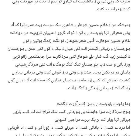
مگرب کہ وتی تہاری ءَ مانشانیت اے تہاری ترا بیم نہ دنت ترا مھردنت وتی
کنت ءُ درامد نہ کنت۔
پمیشکہ من ءَ غلام حسین شوھاز ءِ شاعری سک دوست بیت ھمے ہاترا کہ آہ
وتی شعرانی تہا بلوچستان ءِ ڈن ءُ ڈوک ،کہور ءُ شیپان نازینیت من ءَ یادانت
غلام حسین شوھازے کُلیں شعر ،شوھاز ، توانگت زندگ بوتین ءِ نوں
بلوچستان ءِ زیبائی گیشتر انت تئی ھیال ءُ لیکہ ءَ گوں تئی شعراں بلوچستان
ءَ گیشتر زیبا کُت کناں بلے شوھاز، تئی سرڈگارے سرا جاہمنندیں زانوگریں
ورناہانی واست ءَ پہ بلوچستان تنگ کنگ بوھگ ءَ اِنت تئی سرڈگارشپانی
پاساں مر مرانکیں پریاد جنت وت وتی تہءَ جُوش کنت وتی دردانی پاہاراں
کشیت انچوش کہ کسے ءَ سماہ بہ بیت، بلے ھماہاں کہ سماہ انت آہ درداں گوں
زندگ انت ءُ دردانی زندگیءَ کنگ ءَ اَنت ۔
پدا واجہ ءَ بلوچستان ءِ سرا کسہ آورت ءُ گُشت
بلوچ سرڈگارے سرا جاہمنندیں بلوچانی کسہ سک دراج انت اے کسہ بازیں
بہرانی تہا ہوار انت ہر یک بہرے دراجیں کسھائے
ادا درد ے کسہ ، ادا یاتانی کسہ، ادا مہرئے کسہ، ادا زوراکی ءِ کسہ ، ادا قُربانی
ءِ کسہ، ادا مرگ ءُ زندے کسہ، ہر یک کسہ ءِ گوں درداں بندوک اِنت بلے اے