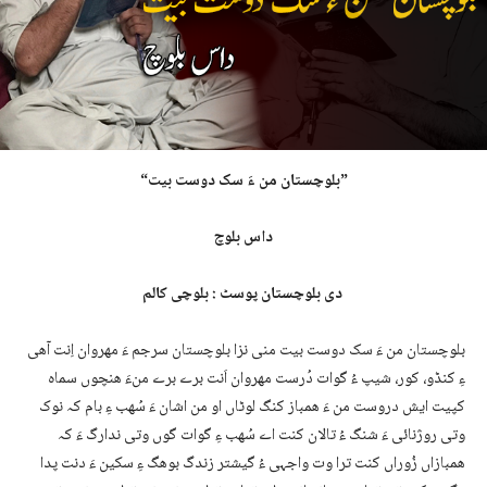
“بلوچستان من ءَ سک دوست بیت”
داس بلوچ
دی بلوچستان پوسٹ : بلوچی کالم
بلوچستان من ءَ سک دوست بیت منی نزا بلوچستان سرجم ءَ مھروان اِنت آھی
ءِ کنڈو، کور، شیپ ءُ گوات دُرست مھروان اَنت برے برے منءَ ھنچوں سماہ
کپیت ایش دروست من ءَ ھمباز کنگ لوٹاں او من اشان ءَ سُھب ءِ بام کہ نوک
وتی روژنائی ءَ شنگ ءُ تالان کنت اے سُھب ءِ گوات گوں وتی ندارگ ءَ کہ
ھمبازاں زُوراں کنت ترا وت واجہی ءُ گیشتر زندگ بوھگ ءِ سکین ءَ دنت پدا