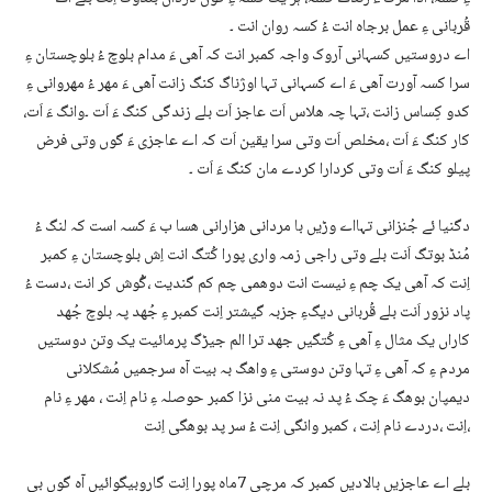
قُربانی ءِ عمل برجاہ انت ءُ کسہ روان انت ۔
اے دروستیں کسہانی آروک واجہ کمبر انت کہ آھی ءَ مدام بلوچ ءُ بلوچستان ءِ
سرا کسہ آورت آھی ءَ اے کسہانی تہا اوژناگ کنگ زانت آھی ءَ مھر ءُ مھروانی ءِ
کدو کِساس زانت ،تہا چہ ھلاس اَت عاجز اَت بلے زندگی کنگ ءَ اَت ۔وانگ ءَ اَت،
کار کنگ ءَ اَت ،مخلص اَت وتی سرا یقین اَت کہ اے عاجزی ءَ گوں وتی فرض
پیلو کنگ ءَ اَت وتی کردارا کردے مان کنگ ءَ اَت ۔
دگنیا ئے جُنزانی تہااے وڑیں با مردانی ھزارانی ھسا ب ءَ کسہ است کہ لنگ ءُ
مُنڈ بوتگ اَنت بلے وتی راجی زمہ واری پورا کُتگ انت اِش بلوچستان ءِ کمبر
اِنت کہ آھی یک چم ءِ نیست انت دوھمی چم کم گندیت ،گُوش کر انت ،دست ءُ
پاد نزور اَنت بلے قُربانی دیگءِ جزبہ گیشتر اِنت کمبر ءِ جُھد پہ بلوچ جُھد
کاراں یک مثال ءِ آھی ءِ کُتگیں جھد ترا الم جیڑگ پرمائیت یک وتن دوستیں
مردم ءِ کہ آھی ءِ تہا وتن دوستی ءِ واھگ بہ بیت آہ سرجمیں مُشکلانی
دیمپان بوھگ ءَ چک ءُ پد نہ بیت منی نزا کمبر حوصلہ ءِ نام اِنت ، مھر ءِ نام
اِنت ،دردے نام اِنت ، کمبر وانگی اِنت ءُ سر پد بوھگی اِنت،
بلے اے عاجزیں بالادیں کمبر کہ مرچی 7ماہ پورا اِنت گاروبیگوائیں آہ گوں بی