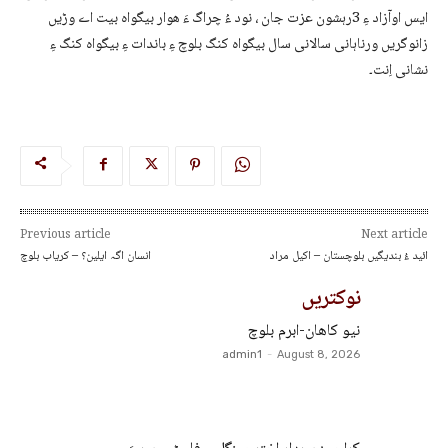
ایس اوآزاد ءِ 3رہشون عزت جان ، نود ءُ چراگ ءَ ھوار بیگواہ بیت اے وڑیں
زانوگریں ورناہانی سالانی سال بیگواہ کنگ بلوچ ءِ باندات ءِ بیگواہ کنگ ءِ
نشانی اِنت۔
Previous article
Next article
ائید ءُ بندیگیں بلوچستان – اکیل مراد
انسان اگہ ایلین؟ – کریاب بلوچ
نوکتریں
نیو کاھان-ابرم بلوچ
admin1
-
August 8, 2026