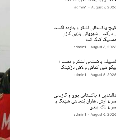
جنگ ءُ بیگواہ کنگ بیتگ اَنت
admin1
-
August 7, 2026
کیچ: پاکستانی لشکر ءَ چاردہ اگست
ءِ درگت ءَ شھریانی بازیں گاڑی
دستیگ کتگ انت
admin1
-
August 6, 2026
لسبیلہ: پاکستانی لشکر ءِ دست ءَ
بیگواھیں کماش ءِ لاش دزکپتگ
admin1
-
August 6, 2026
دالبندین ءَ پاکستانی پوج ءِ گاڑیانی
سر ءَ اُرش، ھاران بُنجاھی شھدگ ءِ
سر ءَ ناکہ بندی
admin1
-
August 6, 2026