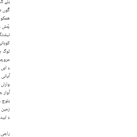
بلے گپ
گْوں د
ھمکوپگ
چُش مہ
نبشتگ 
کوہانی
لوگ جو
مروچی 
ءَ ایں
آیانی 
واراں 
آوار ج
بلوچ 
زمین ب
ءَ ابی
راجی 