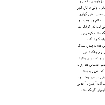
ُ بلوچ ءِ دشمن ءَ
ر ءَ وتی براتاں گْوں
 ماتاں ، منی گھاراں
 نام ءَ راجدپتر ءَ
نی تہءَ ندر کرتگ اے
گ اَنت ءُ کوہ وتی
اج گنوک اَنت
یں ھُنر ءُ پندل سازگ
 آوار جنگ ءَ ایں
اں پاکستان ءِ چانیگ
ھتے جنینانی ھواری ءَ
ہ آ نزور بہ بنت آ
 وتی دراھیں وشی پہ
 اَنت آزمین ءِ آجوئی
جوئی کُرتگ اَنت ۔