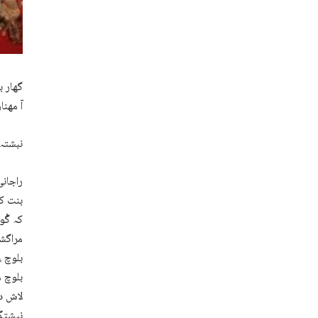
گھار ب
آ مھنا
نبشتہ 
راجانی
بنت کہ
کہ گْو
مراگشے
بلوچ ء
بلوچ م
لاش دز
نیشتگ،