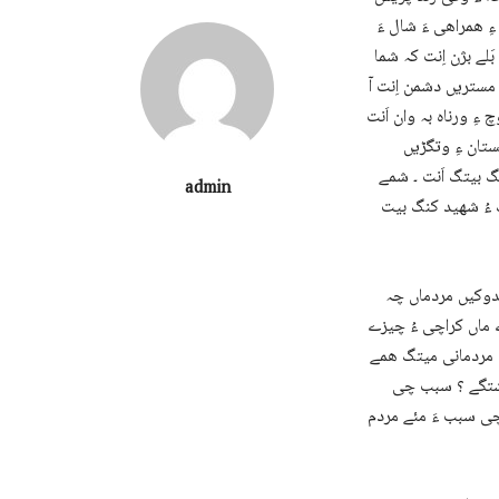
ِ ھمراھی ءَ شال ءَ
َلے بژن اِنت کہ شما
 مستریں دشمن اِنت آ
 ءِ ورناہ بہ وان اَنت
ستان ءِ وتگڑیں
گ بیتگ اَنت ۔ شمے
admin
گ ءُ شھید کنگ بیت
دوکیں مردماں چہ
زے ماں کراچی ءُ چیزے
ں مردمانی میتگ ھمے
 شتگے ؟ سبب چی
چی سبب ءَ مئے مردم