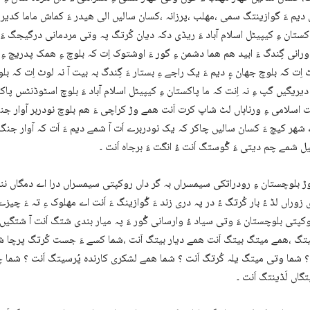
 دیم ءَ گوازینتگ سمی ،مھلب ،پرزانہ ،کسان سالیں الی ھیدر ءَ کماش ماما کدیر ء
کستان ءِ کیپیٹل اسلام آباد ءَ ریڈی دکہ دیان کُرتگ پہ وتی مردمانی درگیجگ ءَ ب
رانی گِندگ ءَ ابید ھم ھما دشمن ءِ گور ءَ اوشتوک اِت کہ بلوچ ءِ ھمک پدریچ ءِ
 اِت کہ بلوچ جھان ءِِ دیم ءَ یک راجے ءِ بستار ءَ گِندگ بہ بیت آ نہ لوٹ اِت کہ بلوچ
 دیریگیں گپ ءِ نہ اِنت کہ ما پاکستان ءِ کیپیٹل اسلام آباد ءَ بلوچ اسٹوڈنٹس پاک
اسلامی ءِ ورناہاں لٹ شاپ کرت اَنت ھمے وڑ کراچی ءَ ھم بلوچ نودربر آوار جن
ھر کیچ ءَ کسان سالیں چاکر کہ یک نودربرے اَت آ شمے دیم ءَ اَت کہ آوار جن
ل شمے چم دیتی ءَ گْوستگ اَنت ءُ انگت ءَ برجاہ اَنت ۔
 بلوچستان ءِ رودراتکی سیمسراں بہ گر داں روکپتی سیمسراں درا اے دمگاں نن
زوراں لڈ ءُ بار کُرتگ ءُ در پہ دری زند ءَ گْوازینگ ءَ اَنت اے مھلوک ءِ تہ ءَ چی
کپتی بلوچستان ءَ وتی سیاد ءُ وارسانی گْور ءَ پہ میار بندی شتگ اَنت آ شتگی
یتگ ،ھمے میتگ بیتگ اَنت ھمے دیار بیتگ اَنت ،شما کسے ءَ جست کُرتگ پرچا
 شما وتی میتگ یلہ کُرتگ اَنت ؟ شما ھمے لشکری کارندہ پُرسیتگ اَنت ؟ شما 
گاں لَڈینتگ اَنت ۔