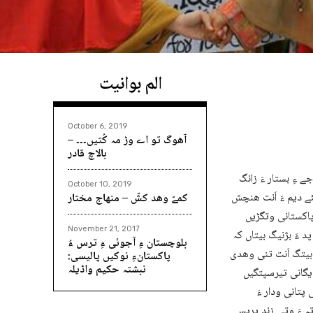
الم بوانیت
October 6, 2019
آھوگ تو اے وڑ مہ کُتیں۔۔۔ –
بالاچ قادر
 ءِ بستار ءَ زانگ
October 10, 2019
ئے دیم ءَ اَنت ھنچش
کمےّ وھد کشّ – منھاج مختار
پاکستانی وتگڑیں
November 21, 2017
 ءَ بژنیگ بیتاں کہ
بلوچستان ءِ آجوئی ءِ ترس ءُ
 بیتگ اَنت تنی وھدی
پاکستانءِ نوکیں پالیسی:
نبشتہ حکیم واڈیلہ
ندیگانی تیرسپتگیں
تانی ودار ءَ
ہ ءَ وتی زند پریس