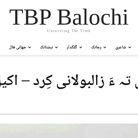
TBP Balochi
Uncovering The Truth
شاعری
رجانک
گُلگدار
نبشتانک
جھانی ھال
تہ ءَ زالبولانی کِرد – اکی