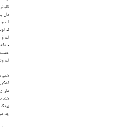
کلبانی
داں پا
اے جاو
نہ لوٹ
اے وَا
جماعت 
جندے ش
اے وئی
ھمے وڑ
لشکری 
ماں رو
ھند ب
بیتگ ؟
چہ میت