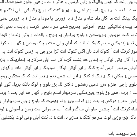
 چی اِنت کہ لھتے چانیگ وارانی کرسی ءِ ھاتر ءَ اے دراھیں جاور شموشتگ اَنت ء
ست ما دست ءِ بلوچ راجدپتر اشی ءَ سھر ءَ کنت کہ بلوچ زالبولاں وتی نَنگ ءِ ھات
 بیتگ اَنت ما اگاں داد شاہ ءِ مثال ءَ بہ زوریں یا دودا ءِ مثال ءَ بہ زوریں ،منی
 بیت بانداتیگیں روچ ، آھوکیں پدریچ شمے سر ءَ بدیں کردے ءِ بابت ءَ بدیں کردے
بہ کنت مروچی بلوچستان ءَ بلوچ ورناہاں پہ بلوچ ءِ باندات ءَ وتی زندمان کوہا
 تہ ءَ نِندوکیں مردم گَنوک نہ اِنت کہ آیاں وتی مات ، چک ،جنین ءُ گھار یلہ کرت
ڑ کرتگ اَنت آ گنوک اَنت ناں اگاں گنوگ اَنت گڑا مروچی پہ زمین گنوک اَنت پہ ر
آ اگاں وتی لوگاں بِہ نِنداں ھم نِشت کُرت کن اَنت آہاں سرکار پہ نِندارینگ ءَ باز
 آیانی مردماں ترس آماچ کنگ ءَ ایں آیانی لوگاں سوچگ ءَ ایں آیانی مات ءُ گھاراں
جنین ءُ چکاں برگ ءُ بیگواہ کنگ ءَ ایں اے شمے دیم ءَ پدر اِنت کہ گوستگیں روچ
بلوچ راجی جنز ءِ مزن نامیں رھشون ڈاکٹر اللہ نِزر بلوچ ءِ لوگ بانک پزیلہ گوں ل
ت ءُ برت ،ھمے وڑ بلوچ چیرجنگیں سرمچار اسلم بلوچ ءِ گھار ھم آور جت ءُ برت ک
راجی جنز ءَ دزکش بہ بنت زوراک اے چیز ءَ نہ پھمیت کہ بلوچ راجی سرمچاراں
باہ کرتگ اَنت آ چشیں جاوراں سرگْوز اَنت آ اے جاورانی مٹ زمین ءِ آجوئی ءَ لوٹ
د دگہ ھِچ وڑیں لوٹ سرجم کنگ ءَ ساڑی نہ اَنت ءُ نہ بَنت آیاں وتی لوٹ یکشلیں آ
جنز سوبمند بات