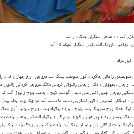
انڑی اَنت داد شاھی سنگراں جنگ دار اَنت
زی مھکمیں نازینک اَنت راجی سنگراں مھکم کن اَنت
اکیل مراد
 سوبمندی راجانی چاگرد ءَ گوں سوبمند بیتگ اَنت مروچی آ راج جھان ءِ تہ ءَ راجے
 آ راجاں دیمھونی داتگ آ راجانی زالبولاں کربانی داتگ مروچی کُردانی زالبول م
ستگیں روچاں لھتیں اکس منی دیم ءَ گْوست کیچ ءَ چندے بلوچ زالبول اَنت کہ 
 ءَ تپنگانی نمائیش ءَ گوں لشکریاں دست ما دست اَنت من یک برے اجکہ بیتاں پد
ِ لوگ ھمک روچ سوچگ بنت ،بلوچ ءِ ورناہ بیگواہ بنت ، بلوچ ءِ جنین آوار جنگ
سنگ پرسنز ءِ رِد ءَ چِل ھزار ءِ کَچ ءَ مردم گار ءُ بیگواہ اِنت تنی وھدی چُنت ب
کپتگ چُنت لوگانی زال جنوزام بیتگ اَنت چُنت چُک چورو بیتگ چُنت چُک وتی پ
 کسان سالیں گھار مھلب ءَ گوں وتی گھار سمی ءِ ھمراھی ءَ داں ھژدہ سال ءِ ت