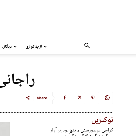
ازمءُگوازی
دپگال
راجانی 
Share
نوکتریں
کراچی یونیورسٹی ءِ پنچ نودربر آوار