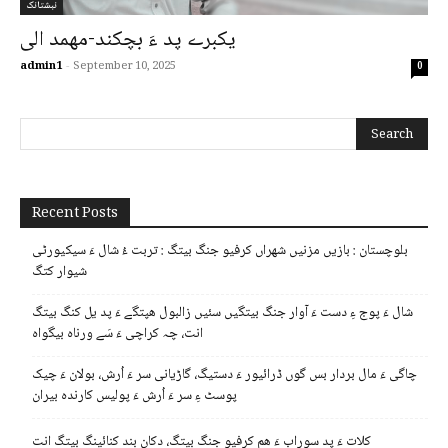
نبشتانک
یکبرے پد ءَ بچکند-مھمد الی
admin1
-
September 10, 2025
0
Recent Posts
بلوچستان : بازیں مزنیں شھراں کرفیو جنگ بیتگ : تربت ءُ شال ءَ سیکیورٹی
شیوار کتگ
شال ءَ پوج ءِ دست ءَ آوار جنگ بیتگیں سئیں زالبول ھپتگے ءَ پد یل کنگ بیتگ
انت، چہ کراچی ءَ سَے ورناہ بیگواہ
چاگی ءَ مال بردار بس گوں ڈرائیور ءَ دستیگ، گاڑیانی سر ءَ اُرش، بولان ءَ چیک
پوسٹ ءِ سر ءَ اُرش ءَ پولیس کارندہ بیران
کلات ءَ پد سوراب ءَ ھم کرفیو جنگ بیتگ، دکان بند کنائینگ بیتگ انت