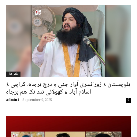
ملکی ھال
بلوچستان ءَ زورانسری آوار جنی ءِ درچ برجاہ، کراچی ءُ
اسلام آباد ءَ کھولانی نندانک ھم برجاہ
admin1
-
September 9, 2025
0