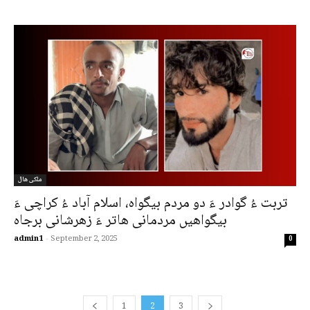
ملکی ھال
تربت ءُ گوادر ءَ دو مردم بیگواہ، اسلام آباد ءُ کراچی ءَ
بیگواھیں مردمانی ھاتر ءَ زھرشانی برجاہ
admin1
-
September 2, 2025
0
1
2
3