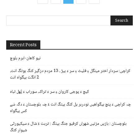
Recent Posts
نیو کاھان-ابرم بلوچ
کراچی: سردار اختر مینگل ءِ فلیٹ ءِ سر ءَ بیڑ ، 13 مردم دزگیر کنگ بوتگ انت،
2 انگت بیگواہ انت
کیچ ءَ پوجی کاروان ءِ سر ءَ تراک، سوراب ءَ پُھل تباہ
چہ کراچی ءَ پنچ بیگواھیں نودربر یل کنگ بیتگ انت ءُ چہ بلوچستان ءَ دگہ سَے
کس بیگواہ
بلوچستان : بازیں مزنیں شھراں کرفیو جنگ بیتگ : تربت ءُ شال ءَ سیکیورٹی
شیوار کتگ