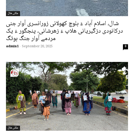
ملکی ھال
شال، اسلام آباد ءَ بلوچ کھولانی زورانسری آوار جنی
درکانودی دزگیریانی ھلاپ ءَ زھرشانی، پنجگور ءَ یک
مردمے آوار جنگ بوتگ
admin1
-
September 20, 2025
0
ملکی ھال