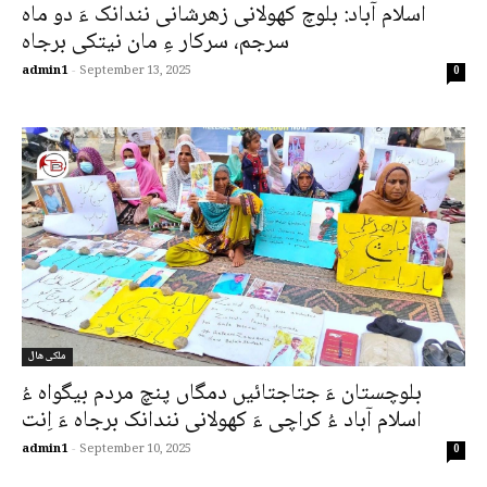
اسلام آباد: بلوچ کھولانی زھرشانی نندانک ءَ دو ماہ
سرجم، سرکار ءِ مان نیتکی برجاہ
admin1
-
September 13, 2025
0
ملکی ھال
بلوچستان ءَ جتاجتائیں دمگاں پنچ مردم بیگواہ ءُ
اسلام آباد ءُ کراچی ءَ کھولانی نندانک برجاہ ءَ اِنت
admin1
-
September 10, 2025
0