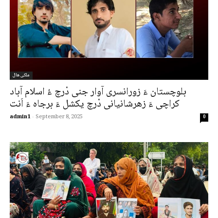
ملکی ھال
بلوچستان ءَ زورانسری آوار جنی دْرچ ءُ اسلام آباد
کراچی ءَ زھرشانیانی دْرچ یکشل ءَ برجاہ ءَ اَنت
admin1
-
September 8, 2025
0