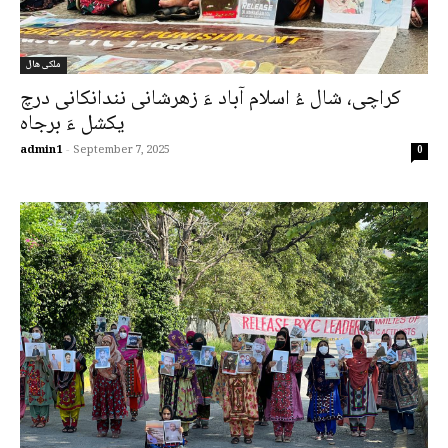
ملکی ھال
کراچی، شال ءُ اسلام آباد ءَ زھرشانی نندانکانی درچ
یکشل ءَ برجاہ
admin1
-
September 7, 2025
0