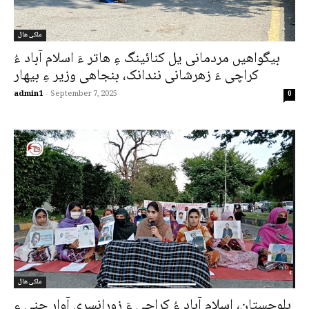
ملکی ھال
بیگواھیں مردمانی یل کنائینگ ءِ ھاتر ءَ اسلام آباد ءُ
کراچی ءَ زھرشانی نندانک، بنجاھی وزیر ءِ بیھار
admin1
-
September 7, 2025
0
ملکی ھال
بلوچستان، اسلام آباد ءُ کراچی ءَ زورانسری آوار جنی ءِ