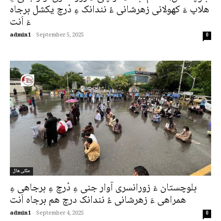
ھلاپ ءَ کھولانی زھرشانی ءُ نندانک ءِ دْرچ یکشل برجاہ
ءَ اَنت
admin1
-
September 5, 2025
0
ملکی ھال
بلوچستان ءَ زورانسری آوار جنی ءِ دْرچ ءِ برجاھی ءِ
ھمراھی ءَ زھرشانی ءُ نندانک درچ ھم برجاہ اَنت
admin1
-
September 4, 2025
0