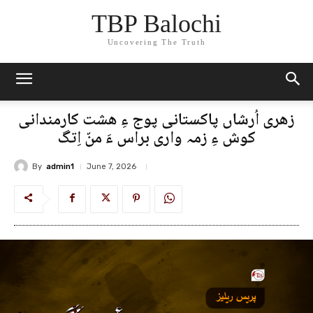
TBP Balochi
Uncovering The Truth
زھری اُرشاں پاکستانی پوج ءِ ھشت کارمندانی
کوش ءِ زمہ واری براس ءَ منّ اِتگ
By
admin1
June 7, 2026