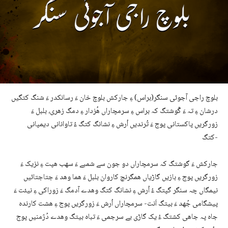
بلوچ راجی آجوئی سنگر(براس) ءِ جارکش بلوچ خان ءَ رسانکدر ءَ شنگ کتگیں
درشان ءِ تہ ءَ گْوشتگ کہ براس ءِ سرمچاراں ھُزدار ءِ دمگ زھری، بلبل ءَ
زورگریں پاکستانی پوج ءَ تُرندیں اُرش ءِ نشانگ کتگ ءُ تاوانانی دیمپانی
کتگ-
جارکش ءَ گوشتگ کہ سرمچاراں دو جون سے شمبے ءَ سھب ھپت ءِ نزیک ءَ
زورگریں پوج ءِ بازیں گاڑیاں ھمگرنچ کاروان بلبل ءَ ھما وھد ءَ جتاجتائیں
نیمگاں چہ سنگر گپتگ ءُ اُرش ءِ نشانگ کتگ وھدے آدمگ ءَ زوراکی ءِ نیئت ءَ
پیشگامی جُھد ءَ بیتگ اَنت- سرمچاراں اُرش ءَ زورگریں پوج ءِ ھشت کارندہ
جاہ پہ جاھی کشتگ ءُ یک گاڑی یے سرجمی ءَ تباہ بیتگ وھدے دُژمنیں پوج