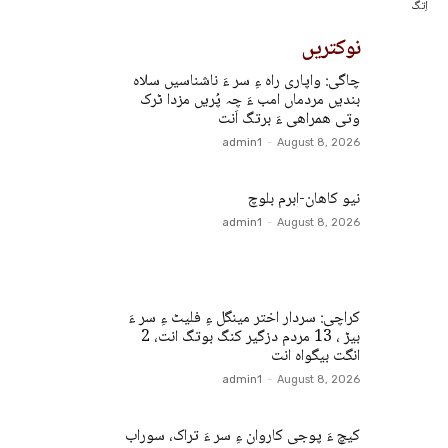
اِتگ
نوکتریں
چاگی: واپاری راہ ءِ سر ءَ ناشناسیں سلاہ
بندیں مردماں امب ءَ چہ پُریں مزدا ٹرک
وتی ھمراھی ءَ برتگ اَنت
admin1
-
August 8, 2026
نیو کاھان-ابرم بلوچ
admin1
-
August 8, 2026
کراچی: سردار اختر مینگل ءِ فلیٹ ءِ سر ءَ
بیڑ ، 13 مردم دزگیر کنگ بوتگ انت، 2
انگت بیگواہ انت
admin1
-
August 8, 2026
کیچ ءَ پوجی کاروان ءِ سر ءَ تراک، سوراب