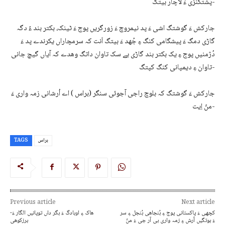
پُشتکنزی ءَ لاچار بیتگ-
جارکش ءَ گوشتگ اشی ءَ پد نیمروچ ءَ زورگریں پوج ءَ ٹینک، بکتر بند ءُ دگہ
گاڑی دمگ ءَ پیشگامی کنگ ءِ جُھد ءَ بیتگ اَنت کہ سرمچاراں یکرندے پد ءَ
دُژمنیں پوج ءِ یک بکتر بند گاڑی یے سک تاوان داتگ وھدے کہ آیاں گیچ جانی
تاوان ءِ دیمپانی کنگ کپتگ-
جارکش ءَ گوشتگ کہ بلوچ راجی آجوئی سنگر (براس ) اے اُرشانی زمہ واری ءَ
منّ اِیت-
براس
TAGS
Previous article
Next article
کچھی ءَ پاکستانی پوج ءِ بُنجاھی بُنجل ءِ سر
ھاک ءِ اوبادگ ءَ بگر داں توپانیں الگار ءَ-
ءَ بوتگیں اُرش ءِ زمہ واری بی آر جی ءَ منّ
برزکوھی