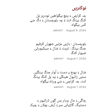
نوکتریں
چہ کراچی ءَ پنچ بیگواھیں نودربر یل
کنگ بیتگ انت ءُ چہ بلوچستان ءَ دگہ سَے
کس بیگواہ
admin1
-
August 8, 2026
بلوچستان : بازیں مزنیں شھراں کرفیو
جنگ بیتگ : تربت ءُ شال ءَ سیکیورٹی
شیوار کتگ
admin1
-
August 7, 2026
شال ءَ پوج ءِ دست ءَ آوار جنگ بیتگیں
سئیں زالبول ھپتگے ءَ پد یل کنگ بیتگ
انت، چہ کراچی ءَ سَے ورناہ بیگواہ
admin1
-
August 7, 2026
چاگی ءَ مال بردار بس گوں ڈرائیور ءَ
دستیگ، گاڑیانی سر ءَ اُرش، بولان ءَ چیک