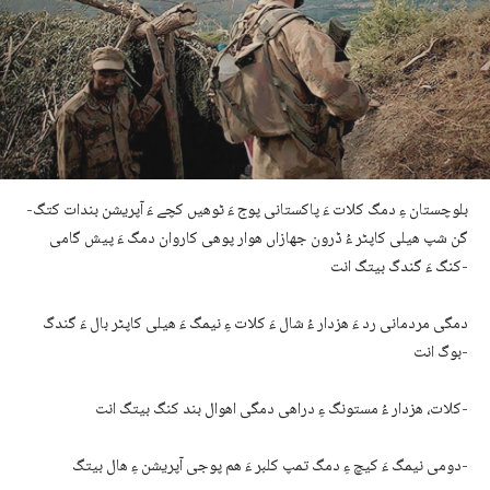
بلوچستان ءِ دمگ کلات ءَ پاکستانی پوج ءَ ٹوھیں کچے ءَ آپریشن بندات کتگ-
گن شپ ھیلی کاپٹر ءُ ڈرون جھازاں ھوار پوھی کاروان دمگ ءَ پیش گامی
کنگ ءَ گندگ بیتگ انت-
دمگی مردمانی رد ءَ ھزدار ءُ شال ءَ کلات ءِ نیمگ ءَ ھیلی کاپٹر بال ءَ گندگ
بوگ انت-
کلات، ھزدار ءُ مستونگ ءِ دراھی دمگی اھوال بند کنگ بیتگ انت-
دومی نیمگ ءَ کیچ ءِ دمگ تمپ کلبر ءَ ھم پوجی آپریشن ءِ ھال بیتگ-