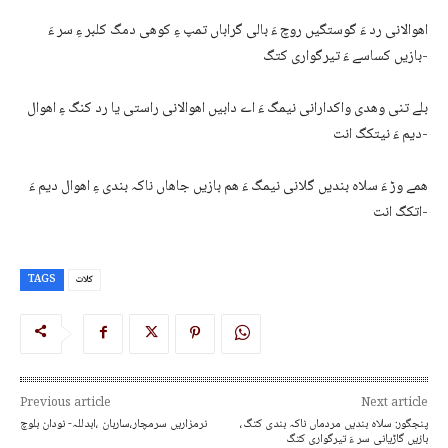
اھوالانی رد ءَ گوستگیں روچ ءَ بالی گراباں تمپ ءِ کوھی دمگ کلبر ءِ سر ءَ
بازیں کساسے ءَ تیرگواری کتگ-
بلے تنی وھدی واکدارانی نیمگ ءَ اے دابیں اھوالانی راستی یا رد کنگ ءِ اھوال
دیم ءَ نیتکگ انت-
ھمے وڑ ءَ سلاہ بندیں گلانی نیمگ ءَ ھم بازیں جاھاں ناکہ بندی ءِ اھوال دیم ءَ
اتکگ انت-
کلات
TAGS
Previous article
Next article
پنجگور: سلاہ بندیں مردماں ناکہ بندی کتگ،
نرمزاریں سرمچار،ساربان ،ابدللہ- نودان بلوچ
بازیں گاڑیانی سر ءَ تیرگواری کتگ