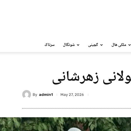
ملکی ھال
گچینی
شونگال
سرتاک
ھولانی زھرشانی
By
admin1
May 27, 2026