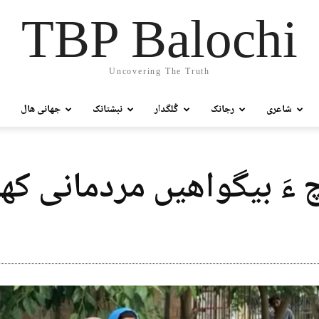
TBP Balochi
Uncovering The Truth
شاعری
رجانک
گُلگدار
نبشتانک
جھانی ھال
چ ءَ بیگواھیں مردمانی ک