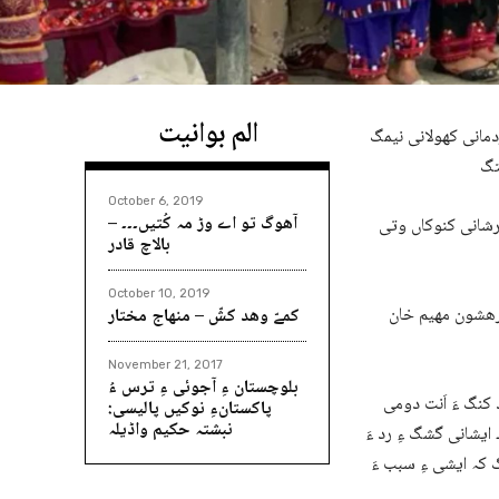
الم بوانیت
ردمانی کھولانی نیمگ
October 6, 2019
آھوگ تو اے وڑ مہ کُتیں۔۔۔ –
ھرشانی کنوکاں وتی
بالاچ قادر
October 10, 2019
ی رھشون مھیم خان
کمےّ وھد کشّ – منھاج مختار
November 21, 2017
بلوچستان ءِ آجوئی ءِ ترس ءُ
کنگ ءَ اَنت دومی
پاکستانءِ نوکیں پالیسی:
نبشتہ حکیم واڈیلہ
 ایشانی گشگ ءِ رد ءَ
 کہ ایشی ءِ سبب ءَ