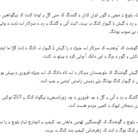
لہ بلوچ ءَ مچی ءَ گوں تران کنان ءَ گشتگ کہ منی گل ءِ لوٹ کنت کہ بیگواھیں م
ءِ رد ءَ گیش ءُ گیوار کنگ بہ بیت، البت آئی ءِ گشگ ءِ رد ءَ سرکار اے بابت ءَ وت
َ بے سوب بوتگ۔
 گوشت کہ ’وھدے کہ سرکار اے جیڑہ ءَ را گیش ءُُ گیوار نہ کنگ ءَ اِنت گڑا ما ایش
 گیش گْوشتگ کہ بلوچستان سرکار ءَ اے ٹاہ داتگ کہ اے جیڑہ فروری ءَ پیش بوت
 ءُ گیوار کنگ بوتگ بلے زمینی راستی ایشی ءِ چپ اَنت۔
آئی ءِ گشگ ءِ رد ءَ آئی ءِ گل
 بنجلاں ایوک ءَ کمیں مردم ھست اَنت۔
ہ بلوچ ءَ گْوشتگ کہ گوستگیں لھتیں ماھاں چہ کیمپ ءِ انچارج نیاز بلوچ ءَ را س
 کنگ بوگ ءَ انت کہ زھرشانی کیمپ بند کنگ بہ بیت۔