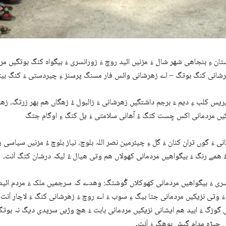
ان ءِ بنجاھی شھر شال ءَ مزنیں ائید روچ ءَ زورانسری ءَ بیگواہ کنگ بوتگیں م
یس کلب ءِ دیم ءَ برجم داشتگیں زھرشانی ءَ زالبول ءُ زھگاں ھم بھر زرتگ۔ ز
ی ءَ گوں تران کنان ءَ گل ءِ چیئرمین نصر اللہ بلوچ، نیاز بلوچ ءُ مزنیں سیاس
ُ ھمے رنگ ءَ بیگواھیں مردمانی کھولاں ھم وتی ھیال ءُ لیکہ درشان کتگ اَنت۔
ری ءَ بیگواھیں مردمانی کھوکلاں گْوشتگ: وھدے کہ سرجمیں ملک ءَ مردم ائید 
َ وتی نزیکیں مردمانی جتا بیگ ءِ سوب ءَ اے روچ ءَ زھرشانی کنگ ءَ لاچار اَنت۔
 گوزگ ءَ ابید ھم ایشانی نزیکیں مردمانی بابت ءَ ھچ وڑیں سرپدی دیگ نہ بوتگ
 جیڑہ مدام گیش بوھگ ءَ اَنت۔