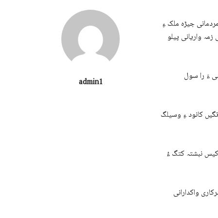
ردمانی جیڑہ ملک ءِ
ی زمہ واریانی پیلو
ی ءَ را سول
admin1
گیں کانود ءِ وسیلگ
 ءَ چہ فروری ءَ چہ زورانسعیءَ بیگواہ کنگ ءِ 257 نوکیں کیس نبشتہ کتگ ءُ
رکاری واکدارانی