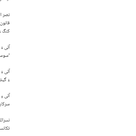
نصر ال
قانون 
کنگ ء
آئی ءَ
سوسائٹی ءِ گور ءَ برگ ءَ ایں دانکہ آ وتی کرد ءَ پیلو بہ کنت۔‘
آئی ءَ
ءَ گیش
سرکاری
نسرالل
تکانسر