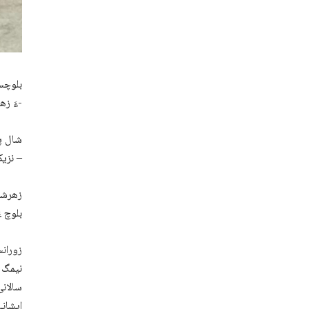
بلوچست
ءَ زھرشانی کنگ بوتگ – اے زھرشانی وائس فار مسنگ پرسنز ءِ چیردستی ءَ کنگ بیتگ-
شال پر
نزیکیں مردمانی اکس چِست کتگ ءُ آھانی سلامتی ءَ یل کنگ ءِ اوگام جتگ –
زھرشان
بلوچ ء
زورانس
نیمگ ء
سالانی
ایشانی