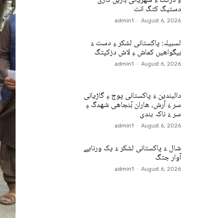
ءِ درگت ءَ شھریانی بازیں گاڑی
دستیگ کتگ انت
admin1
-
August 6, 2026
لسبیلہ: پاکستانی لشکر ءِ دست ءَ
بیگواھیں کماش ءِ لاش دزکپتگ
admin1
-
August 6, 2026
دالبندین ءَ پاکستانی پوج ءِ گاڑیانی
سر ءَ اُرش، ھاران بُنجاھی شھدگ ءِ
سر ءَ ناکہ بندی
admin1
-
August 6, 2026
شال ءَ پاکستانی لشکر ءَ یک ورنایے
آوار جتگ
admin1
-
August 6, 2026