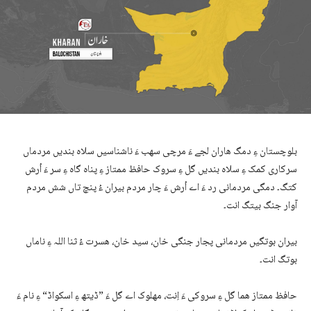
بلوچستان ءِ دمگ ھاران لجے ءَ مرچی سھب ءَ ناشناسیں سلاہ بندیں مردماں
سرکاری کمک ءِ سلاہ بندیں گل ءِ سروک حافظ ممتاز ءِ پناہ گاہ ءِ سر ءَ اُرش
کتگ۔ دمگی مردمانی رد ءَ اے اُرش ءَ چار مردم بیران ءُ پنچ تاں شش مردم
آوار جنگ بیتگ انت۔
بیران بوتگیں مردمانی پجار جنگی خان، سید خان، ھسرت ءُ ثنا اللہ ءِ ناماں
بوتگ انت۔
حافظ ممتاز ھما گل ءِ سروکی ءَ اِنت، مھلوک اے گل ءَ ”ڈیتھ ءِ اسکواڈ“ ءِ نام ءَ