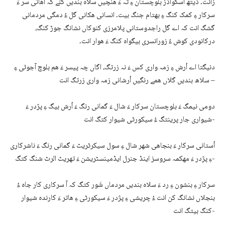
زانت۔ ڈیتھ اسکواڈز بلوچستان ءِ تہ ءَ ھنچیں سلاہ بندیں گلے کہ آھانی سر ءَ
سرکار ءِ کمک کنگ ءِ بھتام جنگ بیت۔ انسانی ھکانی گل ءُ دمگی مردمانی
گشگ انت کہ اے گل راجدوستانی پلامرزی کنوکاں نشانگ جوڑ کنگ،
درکانودی کوش ءُ زورانسری بیگواہ کنگ ءَ ھوار انت۔
دنیگتا اے اُرش ءِ زمہ واری کس ءَ نہ زرتگ، اگاں چہ پیسر ءَ ھم بلوچ آجوئی ءِ
سلاھ بندیں گلاں ھمے رنگیں اُرشانی زمہ واری زرتگ انت –
دومی نیمگ ءَ بلوچستان سرکار ءَ شال ءَ گمانی رنگ ءَ اُرش بیگ ءِ پژدر ءَ
شیواری جار پرینتگ ءُ سیکورٹی شیوار کتگ انت-
اُستانی سرکار ءَ بنجاھی شھر شال ءِ سول سیکرٹریٹ ءَ گمانی رنگ ءَ ناشرکاری
ءِ پژدر ءَ مھکمہ سروسز اینڈ جنرل ایڈمینسٹریشن ءَ تھریٹ الرٹ شنگ کتگ-
سرکار ءِ بنشون ءِ رد ءَ سلاہ بندیں مردماں شَور کتگ کہ آ سرکاری کار جاہ ءُ
بنجلاں نشانگ کن انت ءُ چریشی ءِ پژدر ءَ سیکورٹی ءِ ھاتر ءَ کارندہ شیوار
کنگ بیتگ انت-