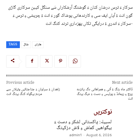
سرکار ءَ ترس درشان کنان ءَ گوشتگ اُرشکاراں سَے سنگل کیبن سرکاری گاڑی
گون انت ءُ آیاں ایف سی ءِ کارندھانی پوشاک گور ءَ انت ءُ چریشی ءِ ترس ءَ
سرکار ءَ اندری ءُ درایگی تکاں پھزداری ترند کتگ انت-
ھاران
شال
TAGS
Previous article
Next article
ڈاکٹر ماہ رنگ ءُ آئی ءِ ھمراھانی دگہ پانزدہ
زاھدان ءُ سراوان ءَ جتاجتائیں وئیلاں سے
روچ ءِ ریمانڈ ءَ پولیس ءِ دست ءَ دیگ بیتگ
مردم بیگواہ کنگ بیتگ انت
انت
نوکتریں
لسبیلہ: پاکستانی لشکر ءِ دست ءَ
بیگواھیں کماش ءِ لاش دزکپتگ
admin1
-
August 6, 2026