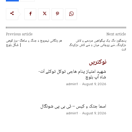
Previous article
Next article
پنجگور: دگہ یک بیگواھیں مردمے ءِ لاش
ھر رنگانی نیمروچ ءَ جنگ ءِ ساھگ- برز کوھی
دزکپتگ، سَے روچانی میان ءَ سَے لاش دزکپتگ
| شَکّل بلوچ
انت
نوکتریں
شھید امتیاز پنام ھاجی توکل توکلے اَت-
شاہ آپ بلوچ
admin1
-
August 9, 2026
اسما جتک ءِ کیس – ٹی بی پی شونگال
admin1
-
August 9, 2026