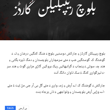
بلوچ ریپبلکن گارڈز ءِ جارکش دوستیں بلوچ ءَ شنگ کتگیں درشان ءِ تہ ءَ
گوشتگ کہ گوستگیں شپ ءَ مئے سرمچاراں بلوچستان ءِ دمگ ڈیرہ بگٹی ءِ
ھند چہ سوئی ءَ پنجاب ءَ گرانبھائیں ریک بروکیں گاڑی مزاری گوٹ ءِ ھند سر
ءَ تیرگواری کتگ ءُ سک تاوان داتگ اَنت-
جارکش ءَ گوشتگ کہ اے اُرش ءِ زمہ واری ءَ مئے گل بی آر جی منّ اِیت ءُ مئے
اے وڑیں اُرش بلوچستان ءِ وتواجھی ءَ تاں برجاہ بنت-
بی آر جی
TAGS