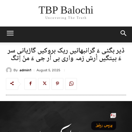
TBP Balochi
Uncovering The Truth
ڈیر بگٹی ءَ گرانبھائیں ریک بروکیں گاڑیانی سر
ءَ بیتگیں اُرش زمہ واری بی آر جی ءَ منّ اِتگ
By
admin1
August 5, 2025