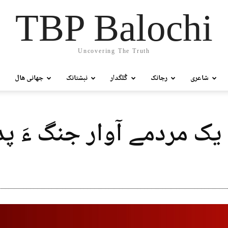
TBP Balochi
Uncovering The Truth
شاعری
رجانک
گُلگدار
نبشتانک
جھانی ھال
یک مردمے آوار جنگ ءَ پد