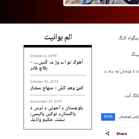
الم بوانیت
October 6, 2019
آھوگ تو اے وڑ مہ کُتیں۔۔۔ –
بالاچ قادر
ءُ پرساں پد رند ءَ
October 10, 2019
کمےّ وھد کشّ – منھاج مختار
November 21, 2017
بلوچستان ءِ آجوئی ءِ ترس ءُ
پاکستانءِ نوکیں پالیسی:
کپتی بلوچستان
TAGS
نبشتہ حکیم واڈیلہ
Share