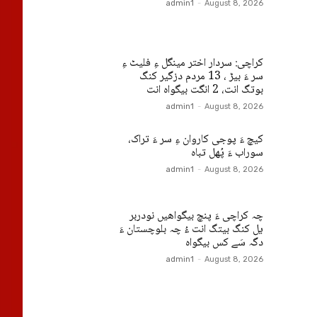
admin1
-
August 8, 2026
کراچی: سردار اختر مینگل ءِ فلیٹ ءِ
سر ءَ بیڑ ، 13 مردم دزگیر کنگ
بوتگ انت، 2 انگت بیگواہ انت
admin1
-
August 8, 2026
کیچ ءَ پوجی کاروان ءِ سر ءَ تراک،
سوراب ءَ پُھل تباہ
admin1
-
August 8, 2026
چہ کراچی ءَ پنچ بیگواھیں نودربر
یل کنگ بیتگ انت ءُ چہ بلوچستان ءَ
دگہ سَے کس بیگواہ
admin1
-
August 8, 2026