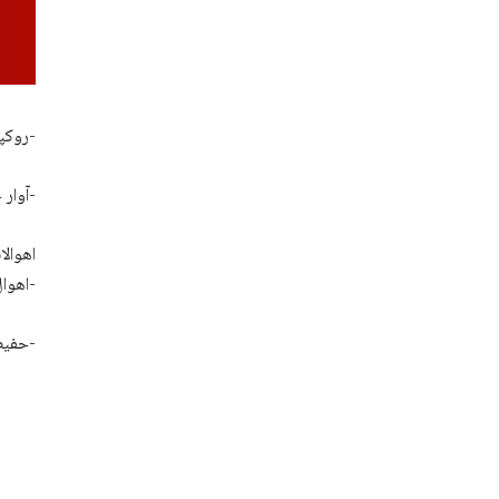
روکپتی بلوچستان ءِ بنجاھی شھر زاھدان ءَ ایرانی لشکر ءَ یک مردمے آوار جنگ ءَ پد بیگواہ کتگ-
آوار جنگ بیتگیں مردم ءِ پجار حفیظ نھتانی ء امان اللہ جھمنند زاھدان ءِ نام ءَ زانگ بیتگ-
اھوالا
اھوال رس اتگ انت کہ حفیظ ایرانی لشکر ءَ دزگیر کتگ ءُ برتگ-
حفیظ ءِ بیگواھی ءُ آئی ءِ گرگ ءُ برگ ءِ بارو ءَ انتزامیہ ءِ نیمگ ءَ ھچ درشان دیم ءَ نیتکگ اَنت-