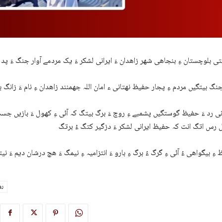
نی رد ءَ حفیظ گوستگیں پشمبے ءِ روچ ءَ برگ بیتگ کہ آئی ءِ کھول ءَ بازیں جست 
رو