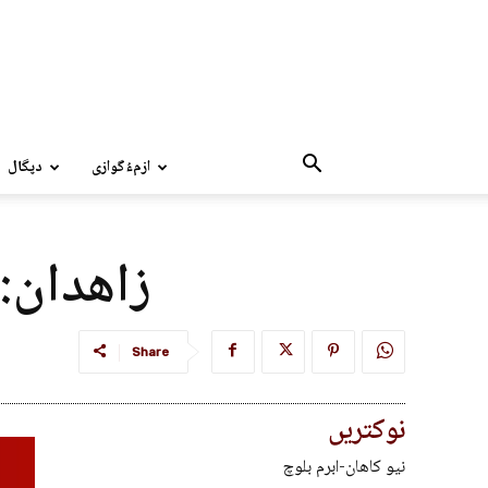
ازمءُگوازی
دپگال
زاھدان: 
Share
نوکتریں
نیو کاھان-ابرم بلوچ