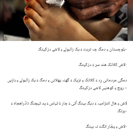
بلوچستان ءِ دمگ چہ تربت ءَ یک زالبولے ءِ لاشے دزکپتگ-
لاش کلاتک ھند سر ءَ دزکپتگ-
دمگی مردمانی رِد ءَ کلاتک ءِ نزیک ءَ گھنہ پھلانی ءِ دمگ ءَ یک زالبولے ءِ بازیں
روچ ءِ کوھنیں لاشے دزکپتگ –
لاش ءِ ھال انتزامیہ ءَ دیگ بیتگ آئی ءَ چار ءُ ٹپاس ءَ پد ٹیچنگ نادُراھجاہ ءَ
برتگ-
لاش ءِ پجّار انگت نہ بیتگ-