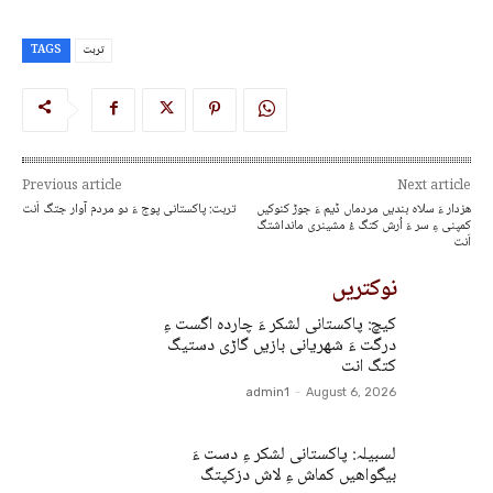
تربت
TAGS
Previous article
Next article
ھزدار ءَ سلاہ بندیں مردماں ڈیم ءَ جوڑ کنوکیں
تربت: پاکستانی پوج ءَ دو مردم آوار جتگ اَنت
کمپنی ءِ سر ءَ اُرش کتگ ءُ مشینری مانداشتگ
اَنت
نوکتریں
کیچ: پاکستانی لشکر ءَ چاردہ اگست ءِ
درگت ءَ شھریانی بازیں گاڑی دستیگ
کتگ انت
admin1
-
August 6, 2026
لسبیلہ: پاکستانی لشکر ءِ دست ءَ
بیگواھیں کماش ءِ لاش دزکپتگ