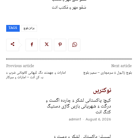
سَمّو مھر ءِ مَکتب انت
برانز بلوچ
TAGS
Previous article
Next article
بلوچ زالبول ءُ سرمچاری – سمیر بلوچ
امارات ءِ جھمنند دگہ ڈیھانی کانونانی شرپ ءَ
بہ کن اَنت – امارات ءِ سرکار
نوکتریں
کیچ: پاکستانی لشکر ءَ چاردہ اگست ءِ
درگت ءَ شھریانی بازیں گاڑی دستیگ
کتگ انت
admin1
-
August 6, 2026
لسبیلہ: پاکستانی لشکر ءِ دست ءَ