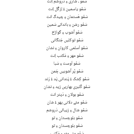
سَمّو ، شاری ءِ دَروشم اِنت
سَمّو یاسمین ءُ اِزگُل اِنت
سَمّو ھَستمان ءِ چیدگ انت
سَمّو رشن ءِ بانداتے سَمین
سَمّو آشوب ءِ گواڑخ
سَمّو توکلیں جَنگانی
سَمّو اَسلمی کاروان ءِ نشان
سَمّو مھر ءِ مَکتب اِنت
سَمّو اَوست ءِ سَبا
سَمّو پُر آشوبیں چَمن
سَمّو کِشک ءُ پَندانی پَد ءُ رَند
سَمّو کُلبری بھاریں زید ءِ نشان
سَمّو بولان ءِ دَپتر انت
سَمّو مئے دلانی پھر ءُ شان
سَمّو شال ءِ زیبائی دَروشم
سَمّو بلوچستان ءِ تو
سَمّو بلوچستان ءِ تو
سَمّو مئے مھر ءِ مَکتب