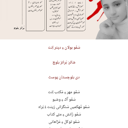
سَمّو بولان ءِ دپتر اِنت
شائر: بَرانز بلوچ
دی بلوچستان پوسٹ
سَمّو مھر ءِ مَکتب اِنت
سَمّو آک ءِ وشبو
سَمّو مُھکمیں سَنگرانی زینت ءُ بَراہ
سَمّو زَانش ءِ مئے کتاب
سَمّو توکل ءِ مَڑاھانی