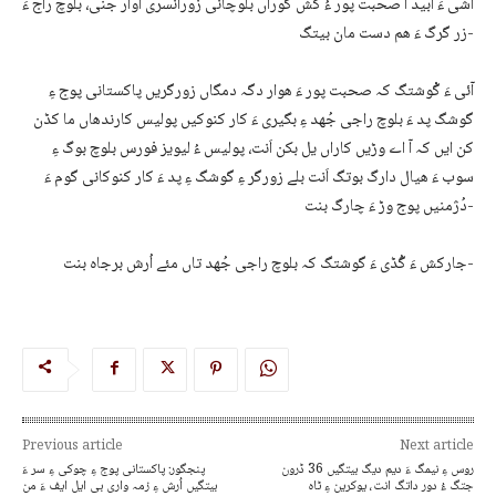
اشی ءَ اَبید آ صحبت پور ءُ کش گوراں بلوچانی زورانسری آوار جنی، بلوچ راج ءَ
زر گرگ ءَ ھم دست مان بیتگ-
آئی ءَ گْوشتگ کہ صحبت پور ءَ ھوار دگہ دمگاں زورگریں پاکستانی پوج ءِ
گوشگ پد ءَ بلوچ راجی جُھد ءِ بگیری ءَ کار کنوکیں پولیس کارندھاں ما کڈن
کن ایں کہ آ اے وڑیں کاراں یل بکن اَنت، پولیس ءُ لیویز فورس بلوچ بوگ ءِ
سوب ءَ ھیال دارگ بوتگ اَنت بلے زورگر ءِ گوشگ ءِ پد ءَ کار کنوکانی گوم ءَ
دُژمنیں پوج وڑ ءَ چارگ بنت-
جارکش ءَ گُڈی ءَ گوشتگ کہ بلوچ راجی جُھد تاں مئے اُرش برجاہ بنت-
Previous article
Next article
روس ءِ نیمگ ءَ دیم دیگ بیتگیں 36 ڈرون
پنجگور: پاکستانی پوج ءِ چوکی ءِ سر ءَ
جتگ ءُ دور داتگ انت، یوکرین ءِ ٹاہ
بیتگیں اُرش ءِ زمہ واری بی ایل ایف ءَ من