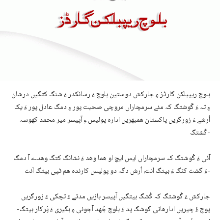
بلوچ ریپبلکن گارڈز ءِ جارکش دوستین بلوچ ءَ رسانکدر ءَ شنگ کتگیں درشان
ءِ تہ ءَ گْوشتگ کہ مئے سرمچاراں مروچی صحبت پور ءِ دمگ عادل پور ءَ یک
اُرشے ءَ زورگریں پاکستان ھمبھریں ادارہ پولیس ءِ آپیسر میر محمد کھوسہ
کُشتگ-
آئی ءَ گْوشتگ کہ سرمچاراں ایس ایچ او ھما وھد ءَ نشانگ کتگ وھدے آ دمگ
ءَ گشت کنگ ءَ بیتگ اَنت، اُرش دگہ دو پولیس کارندہ ھم ٹپی بیتگ اَنت-
جارکش ءَ گْوشتگ کہ کُشگ بیتگیں آپیسر بازیں مدتے ءَ تچکی ءَ زورگریں
پوج ءُ چیریں ادارھانی گوشگ پد ءَ بلوچ جُھد آجوئی ءِ بگیری ءَ پُرکار بیتگ-