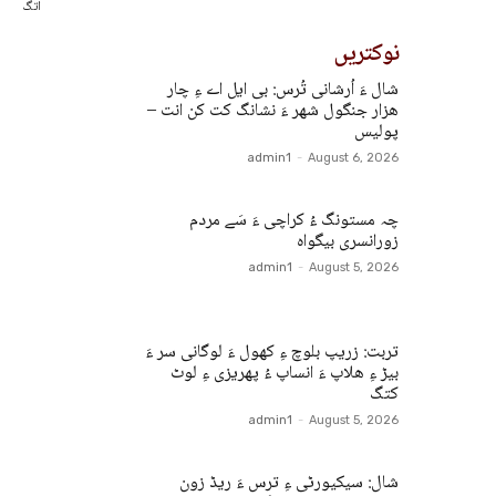
اتگ
نوکتریں
شال ءَ اُرشانی تُرس: بی ایل اے ءِ چار
ھزار جنگول شھر ءَ نشانگ کت کن انت –
پولیس
admin1
-
August 6, 2026
چہ مستونگ ءُ کراچی ءَ سَے مردم
زورانسری بیگواہ
admin1
-
August 5, 2026
تربت: زریپ بلوچ ءِ کھول ءَ لوگانی سر ءَ
بیڑ ءِ ھلاپ ءَ انساپ ءُ پھریزی ءِ لوٹ
کتگ
admin1
-
August 5, 2026
شال: سیکیورٹی ءِ ترس ءَ ریڈ زون