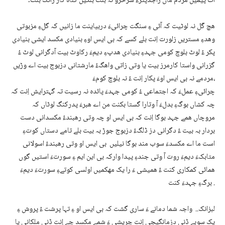
ات پیمیں مردم ماں راجدپترءَ سرخرو نہ بنت بلکیں گناہ کار زانگ بنت۔
ھچ گَل نہ لوٹیت کہ آئی ءِ سنگت چرائیءَ دربیاینت ما زانیں کہ گلءِ مزبوتی
وھدءِ مستریں زلورت اِنت بلے کسے کہ بی ایس اوءِ بنیادی مکسد ایشی بنیادی
پکر ءُ لوٹ بلوچ کومی جہدءِ بنیادی ھدپءِ دیمءَ رکاوٹ بیت آدگرانی لوٹ ءُ
گزرانی واستا کارمرز بیت یا وتی زاتی واھگءُ مارشتانی دزبوج بیت اے وڑیں
مردمے نہ بی ایس اوءَ پکار اِنت ءُ نہ بلوچ کومءَ،
چرائیءِ عملءَ کہ اجتماعی ءُ کومی جہدءَ پائدہ نہ رسیت تہ گہترایش اِنت کہ
چہ کشاں بوگءِ بدلءَ آ وتارا گستا بکنت من اے ھبرءَ پدرکنگ لوٹاں کہ
مروچاں ھمے جہد بوگا اِنت کہ بی ایس او چہ وتی رھبندءُ مکسدانی دست
بردار بہ بیت ءُ دگرانی دز ڈلگءُ دزبوج جوڑ بہ بیت بلے تامے دستاں کوتءِ
است ما اے مکسدءَ سوب مند بوگا نیلیں بی ایس او وتی رھبندءُ اسولانی
متابکءَ دیمءَ روت آ وتی جندءِ پیدا وارکہ بی این ایم ءِ سورتءَ استیں گوں
ھمائی کمکاری کنت ءُ ھمیشی ءَ را یک مھکمیں اولسی کوتےءِ سورتءَ دیمءَ
برگءِ جہدءَ کنت .
لبزانک.. واجہ شما دمانے ءَ ساری گشت کہ بی ایس او ءِ تہا پرشت ءُ پروش ءِ
یک سوبے ڈنی دزمانگیجی اِنت چریشی ءَ شمے مکسد چے اِنت ڈنی ملکانی یا