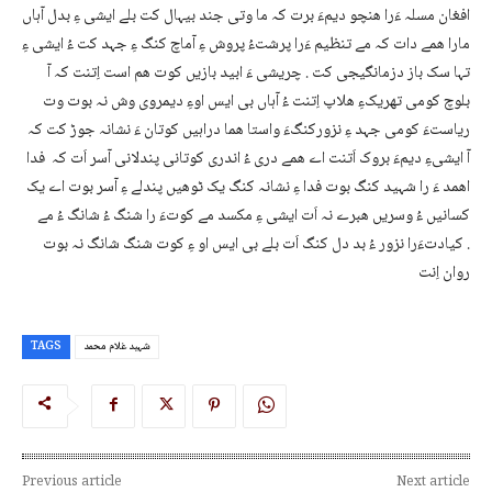
افغان مسلہ ءَرا ھنچو دیمءَ برت کہ ما وتی جند بیہال کت بلے ایشی ءِ بدل آہاں
مارا ھمے دات کہ مے تنظیم ءَرا پرشتءُ پروش ءِ آماچ کنگ ءِ جہد کت ءُ ایشی ءِ
تہا سک باز دزمانگیجی کت . چریشی ءَ ابید بازیں کوت ھم است اِتنت کہ آ
بلوچ کومی تھریکءِ ھلاپ اِتنت ءُ آہاں بی ایس اوءِ دیمروی وش نہ بوت وت
ریاستءَ کومی جہد ءِ نزورکنگءَ واستا ھما دراہیں کوتان ءَ نشانہ جوڑ کت کہ
آ ایشیءِ دیمءَ بروک اَتنت اے ھمے دری ءُ اندری کوتانی پندلانی آسر اَت کہ فدا
اھمد ءَ را شہید کنگ بوت فدا ءِ نشانہ کنگ یک ٹوھیں پندلے ءِ آسر بوت اے یک
کسانیں ءُ وسریں ھبرے نہ اَت ایشی ءِ مکسد مے کوتءَ را شنگ ءُ شانگ ءُ مے
کیادتءَرا نزور ءُ بد دل کنگ اَت بلے بی ایس او ءِ کوت شنگ شانگ نہ بوت .
روان اِنت
شہید غلام محمد
TAGS
Previous article
Next article