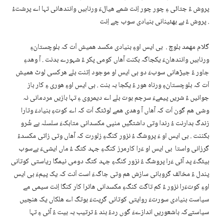
پروش ءُ جتائی ءِ چور چور اِنت شمے ھیالءَ ورناہیں وانندھانی تہا اے پرشتءُ
پروش ءُ بے بھئینانی بنیادی سوب چے اِنت .
گلام مھمد بلوچ . بی ایس اوءِ بنیادی مکسد ھمیش اَت کہ بلوچستانءِ
ورناہیں وانندھانءَ یکجاگہ بکنت آھاں کومی پکر ءُ شہورے بدنت . آ وھدءِ
جاور ءُ جیڑھانی سوبءَ دو بی ایس او موجود اِتنت بلے ھرکسی لوٹ ھمیش
اَت کہ بلوچستانءِ ورناہ ھور ءُ یکجا بہ بنت . بی ایس اوءِ ھوری ءِ کار باز
جوانیں ءُ شریں پیمےءَ سرجم بوت بلے اے دیمروی ءِ تہا بازیں مردمانی نہ
وشی ھم گون اَت کہ آھاں آ وھدی ھمے لوٹتگ اَت کہ اے کوتءِ بنیادءَ وتارا
زندگ بدارنت ءُ رندا وتی داشتگیں منپی مکسدانی متابکءَ سلسلہ یے شُرو
بکننت . بی ایس او ءَ پروشگ ءُ نزور کنگءِ زلورت کہ آھاں وتی زاتی مکسدءُ
گرزانی واستا بی ایس او ءَرا کارمرز کنگءِ جہد کتگ ءُ ماں ایشیءَ بےسوب
بیئگءَ پد آئی ءَرا پروشگ ءُ نزور کنگءِ جہد کتگ دومی نیمگا ریاستی کوتانی
پندل ءُ مخالف گروہانی سازش ھم وتی جاگہءَ است اَنت کہ یک پیمءَ بی ایس
اوءِ کوتءَرا نزور ءُ کم تاگت کنگءِ مکسدانی ھاترا کار کنگا اِنت سیمی مے
سیاست بنیادی سورتءَ روایتی کوتانی گرِپتءَ بوتگ اے ھلکاں یک ھنچیں
سیاستےکہ باشعوریں اندازےءَ گوں ردءُ بند ءُ ترتیب بہ بیت ءُ آئی ءِ تہا