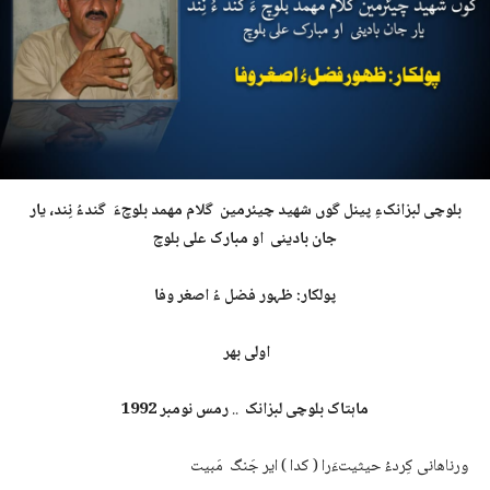
بلوچی لبزانکءِ پینل گوں شھید چیئرمین گلام مھمد بلوچءَ گندءُ نِند، یار
جان بادینی او مبارک علی بلوچ
پولکار: ظہور فضل ءُ اصغر وفا
اولی بھر
ماہتاک بلوچی لبزانک
..
رمس نومبر
1992
ورناھانی کِردءُ حیثیتءَرا ( کدا ) ایر جَنگ مَبیت