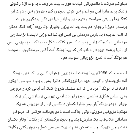
مہلوکءِ شرکت ءُ دانشورانی کیادت ھور بہ بیت ھر وھد ءَ پہ وت اڑ ءُ رکاوٹے
زانتگ پرے ھاترا آہاں ھم اے وڑیں کوتے دیمءَ روگءِ راہءَ وڑ وڑیں رکاوٹ ایر
کتگ پدا روایتی سیاست ءِ نتیجہءَ ورناہانی تہا ناپہتگی رندگیری ءُ زات
پرستءِ مئیلءُ رجھان ھم بنت چہ اے وڑیں جاوراں وتا زوت آزات کنگ ممکن
نہ اِنت اے پیمءَ پہ بازیں مردماں بی ایس اوءِ تہا اے وڑیں ناپہتہءُ نزانتکاریں
مردمانی درگیجگ ءُ آہاں پہ وت کارمرز کنگ مشکل نہ بیتگ اے پیمءَ بی ایس
او ءِ تہا پرشت ءُپروش ءُ ناتپاکی کہ پیدا بوتگ اَنت آ ڈنی دزمانگیجیءِ سوبءَ
ھم بوتگ اَنت ءُ اندری نزوریانی سوبءَ ھم ۔
اے مسلہ کہ 1986ءَ پیدا بوتنت اے تھزیبی ءُ ھراب کاری ءِ مکسدءَ پہ بوتگ
اَنت بلوچستان ءِ کومی جھد ءَرا نزورکنگءِ ھاترا ایشی ءِ بنیاد سیاسی ءُ پکری
اختلاف نہ بوتگ آ مردماں کہ اے سلسلہ شُروع کتگ اَت آہانی کردار مروچی
وتی اسلیں شکلءَ ھرکسی دیمءَ زاہر اِنت آہانی تھزیبی ءُ سازشی پکر ءُ کردار
جوانیءَ پدر بوتگ آہاں بس وتارا نکسان داتگ بی ایس او مروچی ھم یک
مھکمءُ مزبوتیں سورتےءَ وتی جاگہءَ است ءُ موجوداِنت ھرکس کہ مہلوکءِ
مپادانی ھلاپءَ پہ یک سازشءُ پندلےءِ دیمءَ برگءِھاترا کار بکنت آ وتارا نکسان
دنت راجی تھریک چرے عملاں ھتم نہ بیت سیاسی عملءِ دیمءَ وکتی رکاوٹ