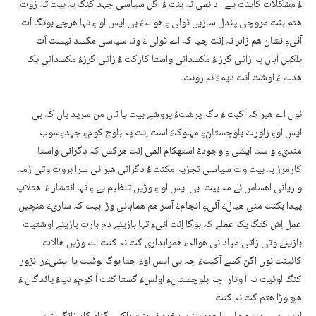
ءُ مشکلات کاینت بلے آ دائمی نہ بنت ءُ اگن سیاسی جہد کنگ بہ بیت تہ زوت
ھتم بنت مروچی پندل سازیں ٹولی ءِ ھوالہءَ بی ایس او ءِ تہا ھرچے بوتگ اَت
آئیءِ نشان ھم زاہر نہ اِنت چیا کہ اے ٹولی ءَ وتا سیاسی مکسد نیست اَت
بلکیں آہاں پہ زاتی گرز ءُ مکسدانی واستا کارکت ءُ زاتی گرزءُ مکسدانی یک
ھدے ءَ اوشت اَنت دیمءَ نہ رونت۔
نوں اے ھبر کہ آکبت ءَ دگہ پرشتءُ پروشے بیت یا ناں من سرپد باں کہ بی
ایس اوءِ زلورت بلوچستانءِ مہلوکءَ است اِنت پہ بلوچ کومءِ جہدءِسوب
مندیءِ واستا ایشی ءِ وجودءُ استھکام المی اِنت ھرکس کہ دگرانی واستا
کارمرز بہ بیت وت سیاسی تجزیہ مکنت ءُ دگرانی ھبرانی سرا بروت وتی زمہ
واریانی اھساس ئے مہ بیت بی ایس او ءِ وڑیں تنظیم یے ءِ تہا انتشار ءُ اھتلاپ
پیدا بکنت منی ھیالءَ آئیءِ انجامءُ آسر ھم ھماہانی وڑا بیت کہ ساریءَ ھنچیں
عمل اِش کتگ یک عملے کہ بوگا اِنت آئیءِ تہا بازینے دم بارت بازینے اوشتیت
بازینے وتی زاتی مپادانی ھوالہءَ ھمراہداری کت نہ کنت اے وڑیں ھالات
کائینت نوں اگن کسے آکبتءَ چہ بی ایس اوءَ جتا بوگ لوٹیت یا ایشیءَرا نزور
کنگ لوٹیت تہ آ وتارا چہ بلوچستانءِ اولسءَ گستا کنت آ کومءِ نپءُ پائدگان ءَ
ھچ وڑا ھتم کت نہ کنت