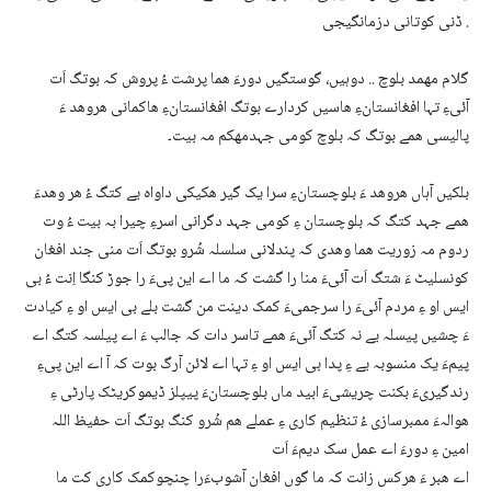
ڈنی کوتانی دزمانگیجی .
گلام مھمد بلوچ .. دوہیں، گوستگیں دورءَ ھما پرشت ءُ پروش کہ بوتگ اَت
آئیءِ تہا افغانستانءِ ھاسیں کردارے بوتگ افغانستانءِ ھاکمانی ھروھد ءَ
پالیسی ھمے بوتگ کہ بلوچ کومی جہدمھکم مہ بیت۔
بلکیں آہاں ھروھد ءَ بلوچستانءِ سرا یک گیر ھکیکی داواہ یے کتگ ءُ ھر وھدءَ
ھمے جہد کتگ کہ بلوچستان ءِ کومی جہد دگرانی اسرءِ چیرا بہ بیت ءُ وت
ردوم مہ زوریت ھما وھدی کہ پندلانی سلسلہ شُرو بوتگ اَت منی جند افغان
کونسلیٹ ءَ شتگ اَت آئیءَ منا را گشت کہ ما اے این پیءَ را جوڑ کنگا اِنت ءُ بی
ایس او ءِ مردم آئیءَ را سرجمیءَ کمک دینت من گشت بلے بی ایس او ءِ کیادت
ءَ چشیں پیسلہ یے نہ کتگ آئیءَ ھمے تاسر دات کہ جالب ءَ اے پیلسہ کتگ اے
پیمءَ یک منسوبہ یے ءِ پدا بی ایس او ءِ تہا اے لائن آرگ بوت کہ آ اے این پیءِ
رندگیریءَ بکنت چریشیءَ ابید ماں بلوچستانءَ پیپلز ڈیموکریٹک پارٹی ءِ
ھوالہءَ ممبرسازی ءُ تنظیم کاری ءِ عملے ھم شُرو کنگ بوتگ اَت حفیظ اللہ
امین ءِ دورءَ اے عمل سک دیمءَ اَت
اے ھبر ءَ ھرکس زانت کہ ما گوں افغان آشوبءَرا چنچوکمک کاری کت ما