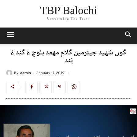
TBP Balochi
Uncovering The Truth
گوں شھید چیئرمین گلام مھمد بلوچ ءَ گند ءُ
نِند
By
admin
January 17, 2019