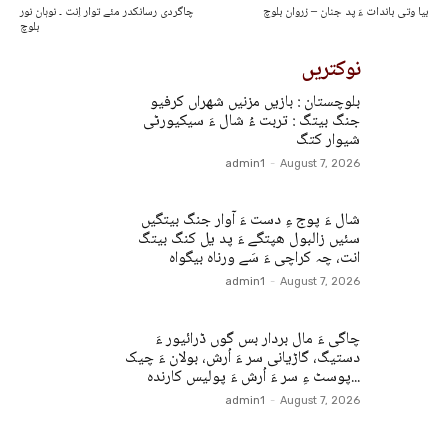
بیا وتی باندات ءَ پد جنان – زروان بلوچ
چاگردی رسانکدر مئے توار اِنت ۔ نوہان نور
بلوچ
نوکتریں
بلوچستان : بازیں مزنیں شھراں کرفیو
جنگ بیتگ : تربت ءُ شال ءَ سیکیورٹی
شیوار کتگ
admin1
-
August 7, 2026
شال ءَ پوج ءِ دست ءَ آوار جنگ بیتگیں
سئیں زالبول ھپتگے ءَ پد یل کنگ بیتگ
انت، چہ کراچی ءَ سَے ورناہ بیگواہ
admin1
-
August 7, 2026
چاگی ءَ مال بردار بس گوں ڈرائیور ءَ
دستیگ، گاڑیانی سر ءَ اُرش، بولان ءَ چیک
پوسٹ ءِ سر ءَ اُرش ءَ پولیس کارندہ...
admin1
-
August 7, 2026