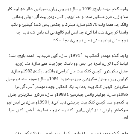
واجہ گلام مھمد بلوچءَ 1959 ءِ سالءَ بلوچی زبانءِ نمیرانیں شائر شھ لچہ کار
ملا پازلءِ شہر مسکیں مندءَ واجہ ایوبءِ گسءَ ودی بیت آئیءَ وتی بنداتی
وانگ چہ ھمدا ونت 1970ءِ سالءَ میٹرک ءِ چکاس پاس کتءُ گیشین وانگءِ
واستا کراچیءَ شت ادا آئیءَ چہ ایس ایم کالجءَ بی اے پاس کت ءُ پدا چہ
بلوچستان یونیورسٹیءَ ماں بلوچیءَ ایم اے کت۔
واجہ گلام مھمدءِ گُشگءِ پدا آ 1974ءِ سالءَ گوں شہید پدا اھمد بلوچءَ نندءُ
نیادءُ گپءُ ترانءِ آسرءَ بی ایس اوءِ باسک جوڑ بیت ھمے سالءَ مند زونءِ
جنرل سکریٹری گچین کنگ بیت ماں کراچیءَ وانگءِ درگتءَ 1982ءِ سالءَ
کراچی زونءِ جنرل سکریٹری جوڑ بیتءُ پدا 1984ءِ سالءَ سوبہ سندھءِ جنرل
سکریٹری گچین کنگ بیت چدءُ پد یک کجگیں جھدءُ مھنتءِ آسرءَ آئیءَرا
1986ءِ سالءَ جونیئر وائس چیئرمین ءُ 1988ءِ سالءَ مرکزی سکریٹری جنرل
ءِ اگدہءِ واستا گچین کنگ بیت چریشی ءَ پد آئیءَ را 1990ءِ سالءَ بی ایس اوءِ
سرکماش ءِ ازتی دادءُ گران بہاہیں اگدہ رست ءُ چہ ھما وھدا آ ھمے اگدہے سرا
اَت۔
واجہ گلام مھمد ءَ سیاسی ءُ تعلیمی کاراں ابید بلوچی لبزانکءَ گوں مزنیں