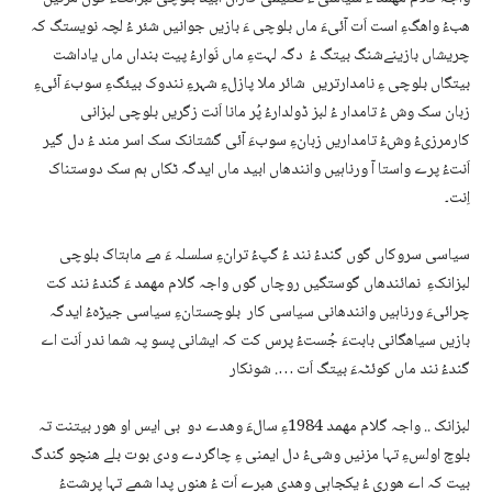
ھبءُ واھگءِ است اَت آئیءَ ماں بلوچی ءَ بازیں جوانیں شئر ءُ لچہ نویستگ کہ
چریشاں بازینےشنگ بیتگ ءُ دگہ لہتءِ ماں نَوارءُ پیت بنداں ماں یاداشت
بیتگاں بلوچی ءِ نامدارتریں شائر ملا پازلءِ شہرءِ نندوک بیئگءِ سوبءَ آئیءِ
زبان سک وش ءُ تامدار ءُ لبز ڈولدارءُ پُر مانا اَنت زگریں بلوچی لبزانی
کارمرزیءُ وشءُ تامداریں زبانءِ سوبءَ آئی گشتانک سک اسر مند ءُ دل گیر
اَنتءُ پرے واستا آ ورناہیں وانندھاں ابید ماں ایدگہ ٹکاں ہم سک دوستناک
اِنت۔
سیاسی سروکاں گوں گندءُ نند ءُ گپءُ ترانءِ سلسلہ ءَ مے ماہتاک بلوچی
لبزانکءِ نمائندھاں گوستگیں روچاں گوں واجہ گلام مھمد ءَ گندءُ نند کت
چرائیءَ ورناہیں وانندھانی سیاسی کار بلوچستانءِ سیاسی جیڑہءُ ایدگہ
بازیں سیاھگانی بابتءَ جُستءُ پرس کت کہ ایشانی پسو پہ شما ندر اَنت اے
گندءُ نند ماں کوئٹہءَ بیتگ اَت …. شونکار
لبزانک .. واجہ گلام مھمد 1984ءِ سالءَ وھدے دو بی ایس او ھور بیتنت تہ
بلوچ اولسءِ تہا مزنیں وشیءُ دل ایمنی ءِ چاگردے ودی بوت بلے ھنچو گندگ
بیت کہ اے ھوری ءُ یکجاہی وھدی ھبرے اَت ءُ ھنوں پدا شمے تہا پرشتءُ