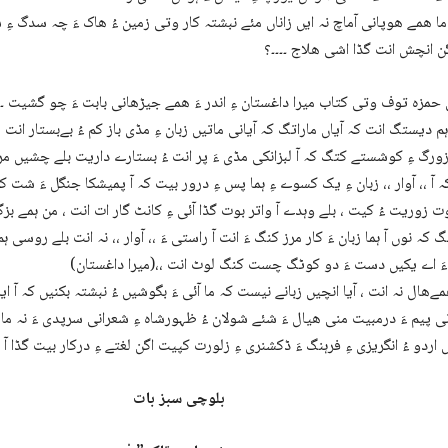
ما ھمے ھوپانی آماچ نہ ایں زاناں مئے نبشتہ کار وتی زمین ءُ ھاک ءَ چہ سدگ ءِ 
ن انچش انت گڈا اشی ھلاج ۔۔۔۔؟
مزہ توف وتی کتاب میرا داغستان ءِ اندر ءَ ھمے جیڑھانی بابت ءَ چو گشیت ۔۔
م دیستگ انت کہ آیاں ماراتگ کہ آیانی ماتیں زبان ءِ مڈی باز کم ءُ بےبستار انت 
رگ ءِ کوشستے کتگ کہ آ لبزانکی مڈی ءَ پر انت ءُ بستارے داریت بلے چشیں مر
 آ ،، آوار ،، زبان ءِ یک کسوے ءِ ہما پس ءِ درور بیت کہ آ پمیشکا جنگل ءَ شت ک
 زوریت ءُ کیت ، بلے وہدے آ واتر بوت گڈا آئی ءِ کانٹ گار ات انت ، من ہمے بز
گ کہ نوں آ ہما زبان ءَ کار مرز کنگ ءَ انت آ راستی ءَ ،، آوار ،، نہ انت بلے روسی 
ءَ اے یکیں دست ءَ دو کوٹگ چست کنگ لوٹ انت ،،(میرا داغستان)
ےھال نہ انت ، آیا انچیں زبانے نیست کہ ما آئی ءَ بگوشیں ءُ نبشتہ بکنیں کہ آ ایر
ی پیم ءَ درمبیت منی ھیال ءَ شئے شولان ءُ ظہورشاہ ءِ شعرانی سرپدی ءَ نہ مارا 
 اردو ءُ انگریزی ءِ فرہنگ ءَ ڈکشنری ءِ زلورت کپیت اگن لغتے ءِ درکار بیت گڈا آ 
بلوچی سبز بات