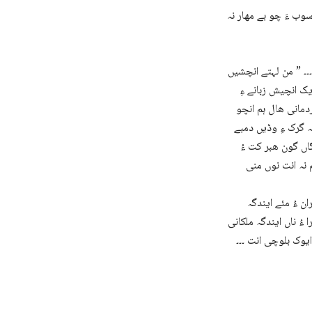
سوب ءَ چو بے مھار نہ
۔۔ ” من لہتے انچشیں
یک انچیش زبانے ءِ
دمانی ھال ہم انچو
ہ گرک ءِ وڈیں دمبے
گاں گون ھبر کت ءُ
ہم نہ انت نوں منی
ان ءُ مئے ایندگہ
ءُ ناں ایندگہ ملکانی
ایوک بلوچی انت ۔۔۔