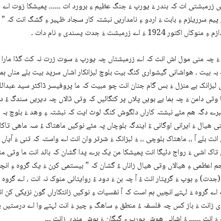
ں زرمبشتی ات کہ بندر ءَ یورپ ءَ جنگ عظیم ءِ برورد ات ۔۔۔۔۔۔ پمیشکا زوت اے
پیم سرریلزم ءِ بابت ءَ اردو ءِ نامداریں نبشتہ کار سجاد ظہیر ءِ گشگ انت کہ ” د
کاں اکتور 1924 ءَ اے زرمبشت ءَ جدت پسندی ءِ نام دات ۔
َ چہ منی مول اش انت کہ اے زرمبشتاں چہ یورپ ءَ سوت زرت نہ کت گڈا مارا
بہ بیت ۔ ھواشانی گیشواری کنگ بیت بلوچ لبزانکار اشاں سرپد بیت بلے مناں ہمے
لبزانک بے منزل ءَ بس گام جنان انت چو مبیت کہ ما پروفیسر ڈاکٹر سید عبداللہ
ے دگہ ھم مئے نبشتہ کاراں دلگوش کنگ لوٹ ایت کہ نبشتہ ءِ وھد ءَ بلوچ بہ 
نی ھیال ءَ ایرانی اوگانی ءُ ایندگہ بلوچاں پہ مئے نوکیں ماھتاک ءُ سہ ماھی تاکا
نت بلے آ ،، ماھتاک بلوچی ،، ءَ لبزانک ءَ شرتر وان انت اے واستہ کہ تنی ءَ آیاں
تاک اشی ءَ رواج دئیگا انت پمیشکا من یک برے پدا گشان کہ بائد انت ما وتی منزل
م اعظمی ءِ ھیالاں وتی ھیال زاناں ءُ گشان کہ ” بیستمی کرن ءَ یک گروہ ءِ ان
جدت) ءِ ہوپ ءَ گرپتار انت ءُ آ چہ بن ءَ دود ءُ روایتانی منوک نہ انت ، اے گروہ
 اے گروہ ءَ لہتے انچیں ہم است کہ آ نفسیات ءِ نوکیں زانتکاراں گون نزیکی کن 
زانت ءَ باز کس چہ فلسفہ ءُ منطق ءِ ساھگ ءِ چیر ءَ انت لہتے وا اے درستیں پ
ءَ انت ۔۔۔۔۔۔ ءُ اشانی ھوش یورپ ءِ گیگان ءَ ہوش مندی زانت ۔۔۔