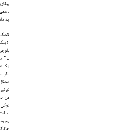
بیکاری
۔ ھمے 
پد دادازم ءِ منو
گشگ ء
اڈینگ 
بلوچی 
” ما وتی دامن ءَ چہ ہما بے بویں پلاں پر کنگائیں کہ وتی ٹالاں چہ دیریں سندگ ءُ دور دیگ بوتگ انت ،،
یک ھبر
اناں م
مشکل ا
نوکیں 
من انج
نوکی (
نہ انت
وجودی 
ھژناگ 