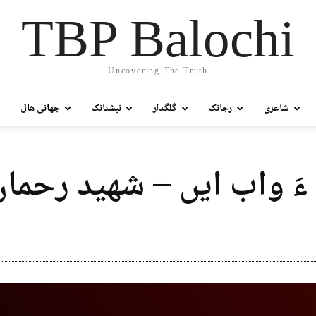
TBP Balochi
Uncovering The Truth
شاعری
رجانک
گُلگدار
نبشتانک
جھانی ھال
 ءَ واب ایں – شھید رحم