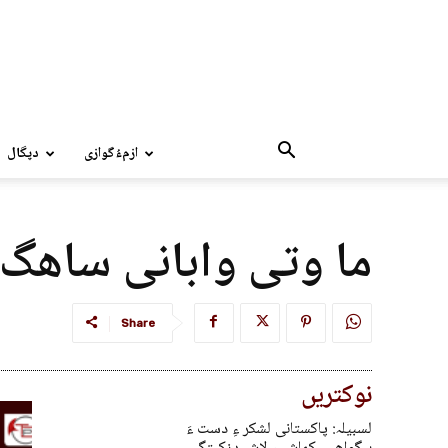
ازمءُگوازی
دپگال
ما وتی وابانی ساھگ
Share
نوکتریں
لسبیلہ: پاکستانی لشکر ءِ دست ءَ