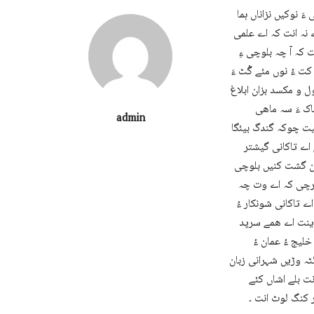
َ نوکیں نزاناں ہما
 نہ انت کہ اے علمی
ت کہ آ چہ بلوچی ءِ
کت ءُ نوں مئے گُٹ ءَ
ل و مکسد بزان ابلاغ
اک ءَ سہ ماھی
admin
بیت چوکہ گندگ بیئگا
 اے تاکانی گیشتر
بان گشت کنیں بلوچی
 پرچی کہ اے وت چہ
 تاکانی شونکار ءُ
ہ ینت اے ھمے سرپد
خلیج ءُ عمان ءُ
ئٹہ وڑیں شہرانی زبان
نت بلے اشاں کئے
ر کنگ لوٹ انت ۔