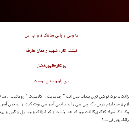
ما وتی وابانی ساھگ ءَ واب ایں
نبشتہ کار : شھید رحمان عارف
پولکار:ظہورفضل
دی بلوچستان پوسٹ
زانک ءَ نوک نوکیں تران بندات بیان انت ” جدیدیت ،، کلاسیک ” رومانیت ،، 
 ازم ءُ سریلیزم باریں دگہ چی چی ، اے ترانانی آسر چی بوت کنت ؟ اے تران آس
وک تاک سیاہ کنگ بیگا انت چو کہ ھما جُست ءَ کہ لبزانک ءَ چہ ازل ءَ گون ءُ پی
انک چی ئے ۔۔۔۔؟