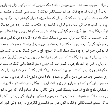
مراد ، مجیب مجاھد ، منیر مومن ، داد ءُ دگہ بازینے کہ اے نوکیں بزاں پہ بلوچی ء
 پڑ ءَ آ ران انت کہ ہرچ تاک چہ اے نبشتانکاں ہوتک نہ بیت منی گشگ ءِ مکسد اے
نگ مہ بنت ، بلکیں من اے گشگ لوٹاں کہ ہما جیڑہ ءُ تران گیشتر دیما آرگ بہ بی
 ءَ پہ گامے برات کن انت برز ءِ تران ءُ گالبند چہ مگرب ءَ اتک ءُ اردو اش پولنگ 
یگ بیئگا ینت، اول بُرزے نام گپتگیں نبشتہ کارانی تہ گیشتر وتی نبشتانکانی مو
وک ءَ رسینت نہ کنگا انت بزاں ایشانی رسانک سک باز نزور انت دومی نوکیں ماھت
 جو دْرد گوارگ پہ بلوچی ءِ کشار ءَ رحمت ءِ ھور ءِ بدل زھمت ءِ سیلاب ءِ مہ 
 نوکیں زبان ئے رواج دئیگ بیئگا انت کہ بلوچ راج ءِ زبان گشگ بوت نہ کنت بلے
ک ہمے زبان ءَ رواج دئیگا انت کہ من اشی ءَ پاکستانی بیوروکریسی (بلوچ) ءِ ز
 ءِ زبان ءِ اناں چہ اے بلوچی ءَ گہتر انت کہ رومن رسم الخط وتی کنگ بہ بیت
َ گیشتر جیڑہ ودی کنت ۔ من بید کست ءُ کینگ اشی گشگ ءَ چک ءُ پد نباں کہ اے
ی مجلس وت بلوچی زبان ءُ آئی ءِ ھندو جاہ (محل وقوع ) ءُ کارمرزی ءَ بلد ن
 بلوچی ایوک پاکستان ءِ بلوچانی زبان انت ایران ، اوگان ، ترکمانستان ، افریقہ ، 
 ملکانی بلوچ بلوچ نہ ینت پمشکا اشاں وتی تاکاں ایوک اسلام آباد، کراچی ءُ کو
ی ءِ نام داتگ ءُ ھمیشی ءَ جدیدیت ءُ دیمری ءُ نوکیں جاوراں گون ہمدپی گش ا
کہ شمئے نبشتانکانی وانگ ءَ گوں مارا دو ڈکشنری انگریزی ءُ اردو وتی گورا ای