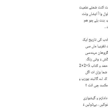
د بیت کنت شمئے علمیت
ول وا آ ایشاں ونت
 بہ بنت بلے چو ھم
 ۔
ادب کی تاریخ ایک
نت تقریبا ماں سی
ت گروھان مہندسی
گلش ءَ وتی رنگ
پرینتگ ءُ آیانی ءُ فارسی گڈا نوں بلوچی کجا شت اردو ءِ مزن نامیں نبشتہ کار شمیم احمد ءِ کتاب 5=2+2
چی گشگا انت بلے رحمان مراد ءِ 2+2 چتور انت شما بزان ات اگں
کہ اے گالبند یورپ ءِ
ی مکسد چی انت ؟
ادازم ءِ گیشواری
وکیں ، بےڈولیں ءُ