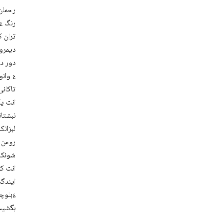
رحمان 
رنگ ءَ
تران ک
دیمروی
دور دئ
ءَ وان
تاکانی
انت یک
نبشتان
لبزانک
رومن ء
شونکار
انت کہ
ایندگہ
ءَبلوچ
بگشیت 