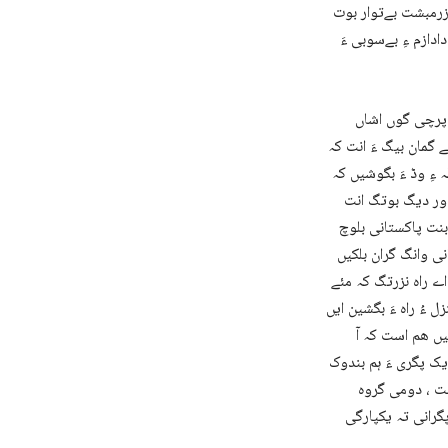
 زرمبشت بےتوار بوت
ادازم ءِ بےسوبی ءَ
 پرچی گوں اشاں
 گمان بیگ ءَ انت کہ
 ءِ وڈ ءَ بگوشیں کہ
بنت پاکستانی بلوچ
نی وانگ گران بلکیں
 اے راہ نزرتگ کہ مئے
 ءُ راہ ءَ بگشین ایں
چیں ھم است کہ آ
 یک پگری ءَ ہم بندوک
انت ، دومی گروہ
گرانی تہ یکپارگی