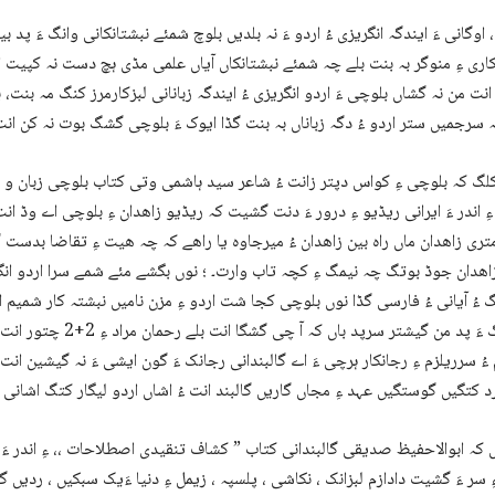
، اوگانی ءَ ایندگہ انگریزی ءُ اردو ءَ نہ بلدیں بلوچ شمئے نبشتانکانی وانگ ءَ پ
تکاری ءِ منوگر بہ بنت بلے چہ شمئے نبشتانکاں آیاں علمی مڈی ہچ دست نہ کپیت ا
انت من نہ گشاں بلوچی ءَ اردو انگریزی ءُ ایندگہ زبانانی لبزکارمرز کنگ مہ بنت،
ہ سرجمیں ستر اردو ءُ دگہ زباناں بہ بنت گڈا ایوک ءَ بلوچی گشگ بوت نہ کن انت
لگ کہ بلوچی ءِ کواس دپتر زانت ءُ شاعر سید ہاشمی وتی کتاب بلوچی زبان و 
ءِ اندر ءَ ایرانی ریڈیو ءِ درور ءَ دنت گشیت کہ ریڈیو زاھدان ءِ بلوچی اے وڈ ا
تری زاھدان ماں راہ بین زاھدان ءُ میرجاوہ یا راھے کہ چہ ھیت ءِ تقاضا بدس
اھدان جوڈ بوتگ چہ نیمگ ءِ کچہ تاب وارت۔ ؛ نوں بگشے مئے شمے سرا اردو ان
ءِ وانگ ءَ پد من گیشتر سرپد باں کہ آ 
 ءُ سرریلزم ءِ رجانکار ہرچی ءَ اے گالبندانی رجانک ءَ گون ایشی ءَ نہ گیشین انت 
 کتگیں گوستگیں عہد ءِ مجاں گاریں گالبند انت ءُ اشاں اردو لیگار کتگ اشان
کہ ابوالاحفیظ صدیقی گالبندانی کتاب ” کشاف تنقیدی اصطلاحات ،، ءِ اندر ءَ د
 سر ءَ گشیت دادازم لبزانک ، نکاشی ، پلسپہ ، زیمل ءِ دنیا ءَیک سبکیں ، ردیں گن