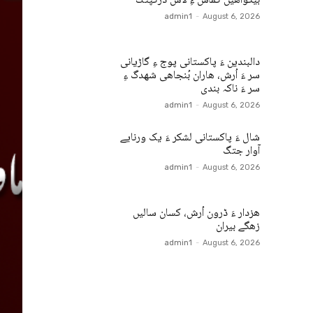
بیگواھیں کماش ءِ لاش دزکپتگ
admin1
-
August 6, 2026
دالبندین ءَ پاکستانی پوج ءِ گاڑیانی
سر ءَ اُرش، ھاران بُنجاھی شھدگ ءِ
سر ءَ ناکہ بندی
admin1
-
August 6, 2026
شال ءَ پاکستانی لشکر ءَ یک ورنایے
آوار جتگ
admin1
-
August 6, 2026
ھزدار ءَ ڈرون اُرش، کسان سالیں
زھگے بیران
admin1
-
August 6, 2026