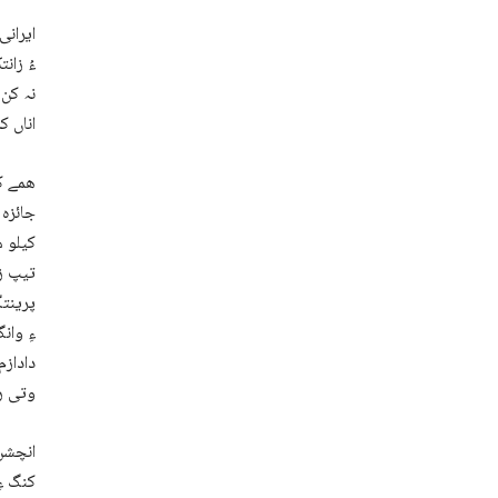
ایرانی
ءُ زان
نہ کن 
اناں ک
ھمے ک
جائزہ 
کیلو م
تیپ ز
دادازم
وتی رد
انچشں 
کنگ ءِ