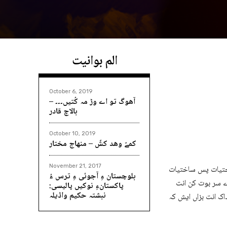
الم بوانیت
October 6, 2019
آھوگ تو اے وڑ مہ کُتیں۔۔۔ –
بالاچ قادر
October 10, 2019
کمےّ وھد کشّ – منھاج مختار
November 21, 2017
ساختیات پس ساختیات
بلوچستان ءِ آجوئی ءِ ترس ءُ
رے سر بوت کن انت
پاکستانءِ نوکیں پالیسی:
نبشتہ حکیم واڈیلہ
داک انت بزاں ایش کہ