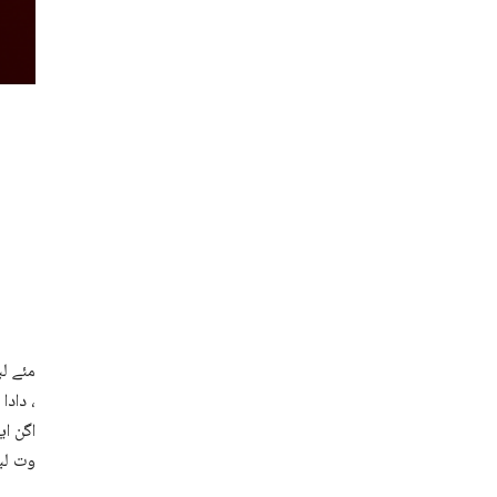
مئے لب
، دادا
اگن ای
وت لبز