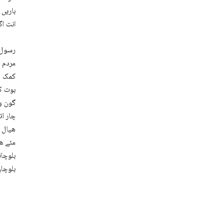
باریں 
انت اگ
رسول ح
مردم ہ
کمک زو
بوت کہ
گون وت
چار ات
ھیال 
مئے ھم
بلوچان
بلوچاں