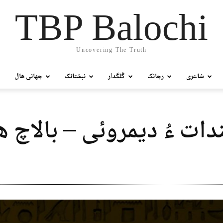
TBP Balochi
Uncovering The Truth
شاعری
رجانک
گُلگدار
نبشتانک
جھانی ھال
بندات ءُ دیمروئی – بالاچ ھ