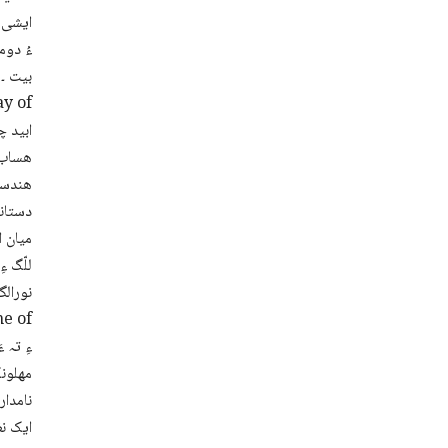
ایشی ء
ءُ دوم
بیت ۔
ھساب 
ھندستا
دستانی
للّگ ء
★ نورا
مھلونک
ایک ن