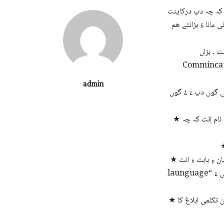
ں کہ چہ دپ درکاینت
 مانا ءُ بزانتے ھم
The way of
ءَ زبان ءِ بابت ءَ دگہ بازیں لیکہ ھست انت کہ آیانی تہ ءَ چیزے اے
admin
ی گوں دپ ءَ ءُ گوں
★ میان استمانی لبز بلد ”ویبسٹر“ ءِ تہ ءَ نبشتہ انت کہ زبان ھما دْراھیں اُشکنگی توارانی نام اِنت کہ چہ
★ امریکن زبانزانت برنارڈ بلاک ءُ جارج ایل ٹریگر ءَ وتی کتاب کہ زبان ءِ بابت ءَ انت ” The out line of
launguage“ ءِ تہ ءَ نبشتہ کتگ کہ زبان وڑ وڑیں چیدگ ءُ نشانانی مچی ءِ نام انت کہ وھد ءِ ھمراھی ءَ
★ نامداریں زبانزانت ھلیل سدیک وتی کتاب ”زبان کا مطالعہ“ ءِ تہ ءَ نبشتہ کتگ کہ ”زبان تکلمی ابلاغ کا