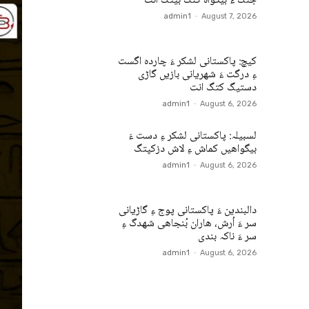
جنگ ءُ بیگواہ کنگ بیتگ اَنت
admin1
-
August 7, 2026
کیچ: پاکستانی لشکر ءَ چاردہ اگست
ءِ درگت ءَ شھریانی بازیں گاڑی
دستیگ کتگ انت
admin1
-
August 6, 2026
لسبیلہ: پاکستانی لشکر ءِ دست ءَ
بیگواھیں کماش ءِ لاش دزکپتگ
admin1
-
August 6, 2026
دالبندین ءَ پاکستانی پوج ءِ گاڑیانی
سر ءَ اُرش، ھاران بُنجاھی شھدگ ءِ
سر ءَ ناکہ بندی
admin1
-
August 6, 2026