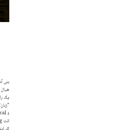
بنی آد
ھیال ء
یک راج
”زبان“
کہ ایش