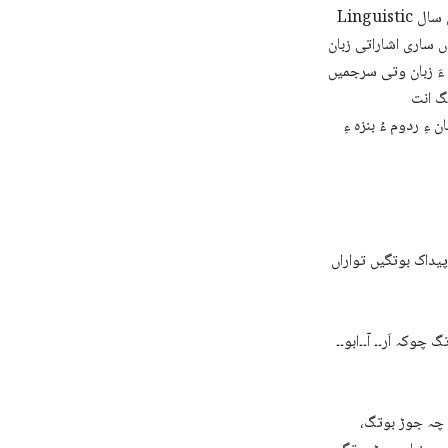
Linguistic انت ، اے سئیں زانتانی زانوگرانی گشگ انت کہ زبان ءِ نبشتہ راھبند مرچی ءَ چہ ھزاراں سال
sign language ءِ تہءَ بوتگ
م ءَ زبان وتی سرجمیں
ءِ ردوم ءُ بنزہ ءِ
پیداک بوتگیں تواراں
وکہ اَر۔۔ آ۔۔ابو۔۔
ں چہ جوڑ بوتگ،