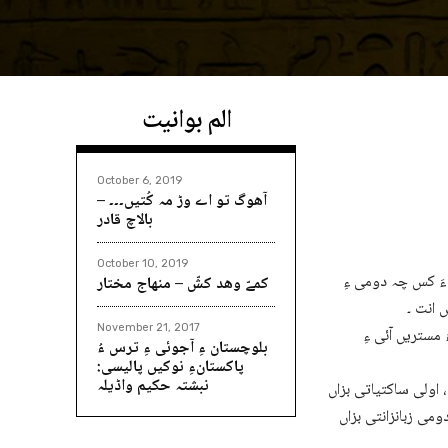
الم بوانیت
October 6, 2019
آھوگ تو اے وڑ مہ کُتیں۔۔۔ –
بالاچ قادر
October 10, 2019
ن ءَ کس چہ دومی ءِ
کمےّ وھد کشّ – منھاج مختار
 انت ۔
November 21, 2017
 مستریں آئی ءِ
بلوچستان ءِ آجوئی ءِ ترس ءُ
پاکستانءِ نوکیں پالیسی:
نبشتہ حکیم واڈیلہ
کتیاتی بزاں Physical ءُ
می زبانزانتی بزاں Lingustic اِنت ،ایشانی تہ ءَ اولی بزاں ساکتیاتی زبان، بنی آدم ءِ للّک Toung انت