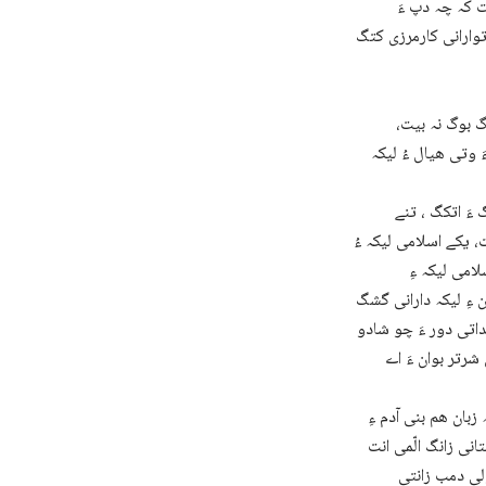
نت کہ چہ دپ ءَ
توارانی کارمرزی کتگ
دگ بوگ نہ بیت،
َ وتی ھیال ءُ لیکہ
 ءَ گشتگ کہ زبان سائنس راھبندانی تہ ءَ ۱۸۷۵ءِ زمانگ ءَ اتکگ ، تنے
، یکے اسلامی لیکہ ءُ
امی لیکہ ءِ
 ءِ لیکہ دارانی گشگ
ءِ دروشم ءَ بوتگ ءُ ھر چند کہ آئی ءِ دروشم مٹ بوان ءُ
 شرتر بوان ءَ اے
زبان ھم بنی آدم ءِ
تانی زانگ الّمی انت
ی راجدپتر زانتی Historien ءُ سیمی زبانزانتی