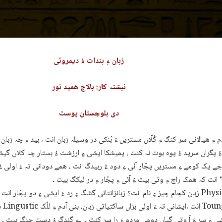
زبان ءِ بندات ءُ دیمروئی
نبشتہ کار: بالاچ ھمید نور
دی بلوچستان پوسٹ
م ءِ ھیالانی سر کنگ ءِ کُلّاں مستریں ءُ بُنکی در وسیلہ زبان انت ، بید ء چہ زبا
ُ پگراں سرپد ءُ پوہ بوت نہ کنت ، پمیشکا ایشی ءِ ارزشت ءُ بستار چہ کلاں گیش
ے یک کومے ءِ مستریں پجّار آئی ءِ دود ءُ ربیدگ انت ، ھمے دودانی تہ ءَ اولی ءُ
 انت کہ ھمک راج ءِ وتی بیت ءُ آئی ءِ پجّار ءِ در لیکگ بیت ۔
زبان کجام چیز ءِ نام انت؟ زبانزانتانی گشگ ءِ رد ءَ ایشی ءِ دو پجّار انت ، اولی سا
دو
ی ءِ سر ءَ آ وتی گپاں دومی مردم ءَ را سر کنت ۔ اے گندگ ءُ دست جنگ بیت ۔