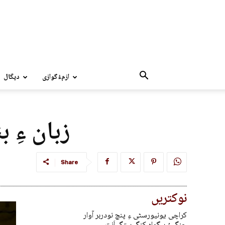
ازمءُگوازی
دپگال
زبان ءِ 
Share
نوکتریں
کراچی یونیورسٹی ءِ پنچ نودربر آوار