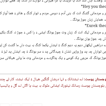
وھدے آیاں کند اتگ یا گریتگ یا گڑا ھیرانی ءَ توارے در کتگ چہ ھمے تواراں 
*Hey you theo
 ءِ مردمانی گشگ انت کہ بنی آدم ءَ دومی مردم ءِ توار کنگ ءِ ھاتر ءَ ھما آواز 
 ھمایاں زبان جوڑ بوتگ ۔
*Eurek theo
 ءِ مردمانی لیکہ انت کہ زبان وت جوڑ بوتگ ایشی ءَ را کس ءَ جوڑ نہ کتگ بلکیں 
ں چہ جوڑ بوان بوتگ ۔
ے دراھیں لیکھاں دیم پہ دیم کنگ ءُ ایشاں یکجا کنگ بہ بیت داں ما گشت کن اِیں 
ں تواراں چہ پد وڑ وڑیں نشان ءُ چیدگانی پد ءَ سر بوتگ ءُ چہ ایشاں پد لبز ءُ رِ
جوڑ بوتگ کہ مرچی یک کومے ءِ یک چاگردے ءِ مردمانی وت ما وتی ھیالانی سرپ
وچستان پوسٹ:
اے نبشتانک ءِ تہا درشان کُتگیں ھیال ءُ لیکہ نبشتہ کار ئے جِندئیگ
بلوچستان پوسٹ رسانک نیٹورک ایشانی منّوک بہ بیت یا اگاں اے گل ءِ پالیسیان