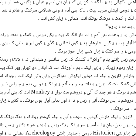
ھیں لیکھانی پد ءَ ما گشت کن اِیں کہ زبان بنی آدم ءِ ھیال ءُ پگرانی ھما توار اِ
ءُ دومی ایشاں سرپد بیت ، یاکہ بنی آدم ءَ وتی ھیالانی سرکنگ ءِ ھاتر ءَ ھما 
للّک ءِ کمک ءَ درکنگ بوتگ انت، ھمائی ءَ زبان گش اَنت ۔
نتانی رد ءَ وھدے بنی آدم ءَ اے مار اتگ کہ بید ء یکے دومی ءِ کمک ءُ مدت ءَ زن
 آیاں پیسر ءَ گوں اشارھاں پد ءَ گوں نشاناں ءُ گڈّی ءَ گوں لبز ءُ ردانی کامرزی ء
می ءَ را سر کتگ ءُ زبان ھمے زبان جوڑ بوتگ ۔
یک جرمن زبان زانتے پنام ”واکر“
زبان ردوم زورگ ءِ بازیں لیکہ دیم ءَ آورتگ انت کہ آیاناں دو تھراں بھر کنگ بیت
ارلس ڈارون ءِ لیکہ اے دوئیں لیکھانی منوگرانی وتی وتی لیکہ انت ، چوکہ اسل
نی گشگ انت کہ زبان ءِ بندات چہ واجہ آدم ءَ بوتگ ءُ دومی دیم ءَ چارلس ڈارون
انت کہ بنی آدم بنداتی دور ءَ چو شادو Monkey 
 دروشم ءَ آیان بوتگ، آئی ءِ زبان ءِ تہ ءَ اوں بدلی آیاں بوان بوتگ، ءُ گڈی ءَ زبان
ءَ سر بوتگ ۔
ڈارون ءِ لیکہ دارانی گیشی ءِ سوب ءَ آئی ءِ لیکہ گیشتر رواناک ءُ منگ بوتگ کہ 
دوراں بدل بوان ءُ اے آسر ءَ سر بوتگ ، یک زبانے ءِ بُنزہ ءِ شوھازکاری ءَ سے زان
ایشانی تہ ءَ اولی دمب زانتی Archeologoy دوم