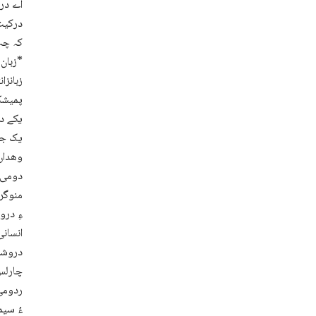
اے درا
درکیت 
کہ چہ 
*:زبان ءِ بندات ءُ ردوم*
زبانزا
پمیشکا
یکے دو
وھداں 
دومی چ
منوگرا
انسانی
دروشم 
چارلس 
ردومی 