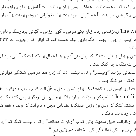
ِ یک بالادے ھست انت ۔ ھماکہ دومی زبان ءِ بزانت انت آ اسل ءَ زبان ءِ راھبندا
ی ءِ گوشاں سر بنت ، آ ھما گپاں سرپد بنت ءُ اے توارانی دْروشم ءَ بنت ءُ آ توارانی
زبانزانتانی رد ءَ زبان یکے دومی ءَ گوں ارزانی ءَ گپّانی پجارینگ ءِ نام اِنت ۔ بزاں 
Commincation ابید چہ ایشی 
انت ۔
ن ءِ زبان زانتاں نبشتگ کہ زبان بنی آدم ءِ ھما ھیال ءُ لیکہ اِنت کہ آیانی درشان
 سُرینگ ءَ چہ کنگ بیت ۔
ِ کمک ءَ در کنگ بنت ۔
لگات نور الھسن نیر ءَ گشتگ کہ زبان انسان ءِ دل ءِ ھُلّ انت کہ چہ دپ ءَ درکیت۔
 ءَ رد ءُ بند داتگ ۔
ظام ہے جسکی نمائندگی کی مختلف صورتیں ہیں “۔