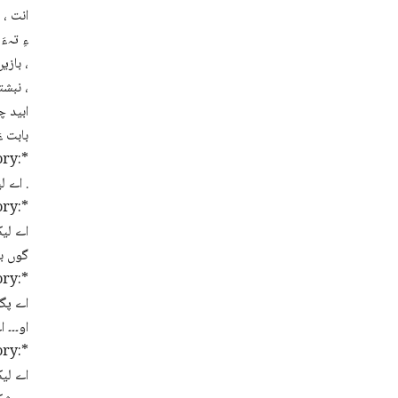
، بازی
نبشتہ راھبنداں گوں ھست بوتگ ءُ دنیا ءِ دگہ دْراھیں زبان چہ ھمے ھنداں ردوم گپتگ انت ،
ابید چ
بابت ء
ry:*
اے لیکہ ءِ مردمانی گشگ اِنت کہ زبان ءِ بندات چہ وڑ وڑیں تواراں گوں بوتگ .
ory:*
اے لیک
گوں ب
ry:*
اے پگر
او۔۔۔ ا
ory:*
اے لیک