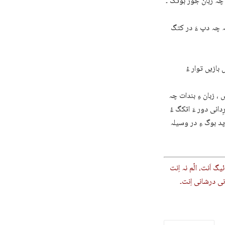
چہ زبان جوڑ بوتگ ۔
کہ چہ دپ ءَ در کتگ
بازیں توار ءُ
، زبان ءِ بندات چہ
دانی دور ءَ اتکگ ءُ
د بوگ ءِ در وسیلہ
 اَنت، الّم نہ اِنت
ی درشانی اِنت۔