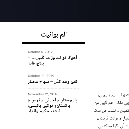
الم بوانیت
October 6, 2019
آھوگ تو اے وڑ مہ کُتیں۔۔۔ –
بالاچ قادر
October 10, 2019
کمےّ وھد کشّ – منھاج مختار
ت بزاں مری بلوچی،
November 21, 2017
بلوچستان ءِ آجوئی ءِ ترس ءُ
ھےِ ملکءَ ھم گوں من
پاکستانءِ نوکیں پالیسی:
 کمپان ءَ نشت من سک
نبشتہ حکیم واڈیلہ
ل ءِ بزانت تُربت ءَ
ت آں۔ گڑا سنگتانی