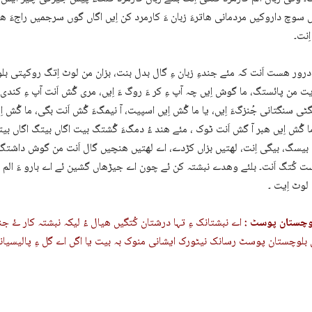
سوچ داروکیں مردمانی ھاترءَ زبان ءَ کارمرد کن اِیں اگاں گوں سرجمیں راجءَ ھا
ِنت۔
درور ھست اَنت کہ مئے جندءِ زبان ءِ گال بدل بنت، بزان من لوٹ اِتگ روکپتی بل
یت من پائستگ، ما گوش اِیں چہ آپ ءِ کر ءَ روگ ءَ اِیں، مری گُش اَنت آپ ءِ کندیءَ 
گٹی سنگتانی جُنزگءَ اِیں، یا ما گُش اِیں اسپیت، آ نیمگءَ گُش اَنت بگی، ما گُش اِ
ما گُش اِیں ھبر آ گش اَنت ٹوک ، مئے ھند ءُ دمگءَ گُشتگ بیت اگاں بیتگ اگاں بیتی
بیسگ، بیگی اِنت، لھتیں بزاں کڑدے، اے لھتیں ھنچیں گال اَنت من گوش داشتگ 
کُتگ اَنت۔ بلئے وھدے نبشتہ کن ئے چون اے جیڑھاں گشین ئے اے بارو ءَ الم مئے
وٹ اِیت ۔
وچستان پوسٹ :
اے نبشتانک ءِ تہا درشتان کُتگیں ھیال ءُ لیکہ نبشتہ کار ۓ جندء
بلوچستان پوسٹ رسانک نیٹورک ایشانی منوک بہ بیت یا اگں اے گل ءِ پالیسیانی