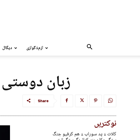
ازمءُگوازی
دپگال
زبان دوستی ء
Share
نوکتریں
کلات ءَ پد سوراب ءَ ھم کرفیو جنگ