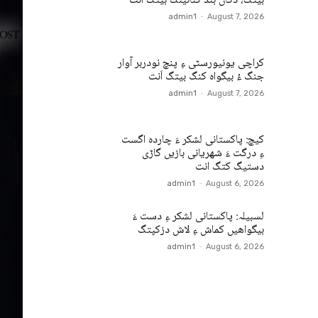
بیتگ، دکان بند کنائینگ بیتگ انت
admin1
-
August 7, 2026
کراچی یونیورسٹی ءِ پنچ نودربر آوار
جنگ ءُ بیگواہ کنگ بیتگ اَنت
admin1
-
August 7, 2026
کیچ: پاکستانی لشکر ءَ چاردہ اگست
ءِ درگت ءَ شھریانی بازیں گاڑی
دستیگ کتگ انت
admin1
-
August 6, 2026
لسبیلہ: پاکستانی لشکر ءِ دست ءَ
بیگواھیں کماش ءِ لاش دزکپتگ
admin1
-
August 6, 2026