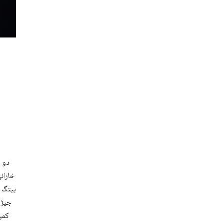
دو 
خاران
بیتگ ا
جیڑ 
کمپ