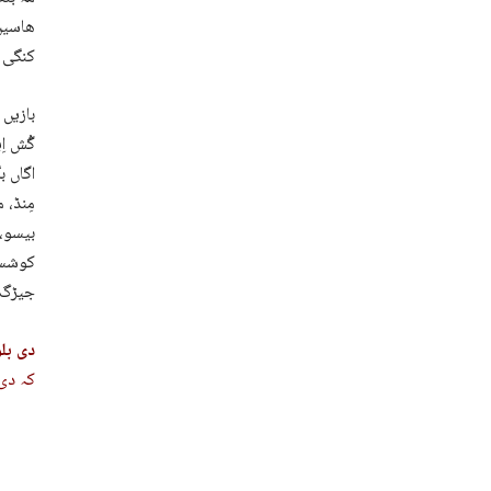
ھاسیں 
کنگی ا
بازیں 
گُش اِ
اگاں ب
مِنڈ، 
بیسو، 
کوشست 
جیڑگ ل
دی بل
کہ دی 