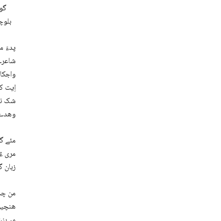
گوش
بلوچی
پدءَ م
شاعرے 
واجکار
اِیت ک
شک نیس
وھدے س
مئے گو
مری ءُ
زبان گن
من چہ 
ھنچیں 
مہ بنت