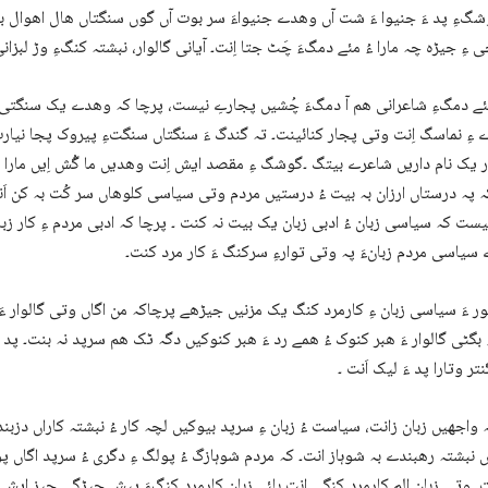
گءِ پد ءَ جنیوا ءَ شت آں وھدے جنیواءَ سر بوت آں گوں سنگتاں ھال اھوال بوت
 ءِ جیڑہ چہ مارا ءُ مئے دمگءَ چَٹ جتا اِنت۔ آیانی گالوار، نبشتہ کنگءِ وڑ لبزانی
ئے دمگءِ شاعرانی ھم آ دمگءَ چُشیں پجارےِ نیست، پرچا کہ وھدے یک سنگتی ء
ءِ نماسگ اِنت وتی پجار کنائینت۔ تہ گندگ ءَ سنگتاں سنگتءِ پیروک پجا نیارت
 یک نام داریں شاعرے بیتگ ۔گوشگ ءِ مقصد ایش اِنت وھدیں ما گُش اِیں مارا
ہ پہ درستاں ارزان بہ بیت ءُ درستیں مردم وتی سیاسی کلوھاں سر کُت بہ کن اَن
ت کہ سیاسی زبان ءُ ادبی زبان یک بیت نہ کنت ۔ پرچا کہ ادبی مردم ءِ کار زبانء
یاسی مردم زبانءَ پہ وتی توارءِ سرکنگ ءَ کار مرد کنت۔
ر ءَ سیاسی زبان ءِ کارمرد کنگ یک مزنیں جیڑھے پرچاکہ من اگاں وتی گالوار ءَ 
 بگٹی گالوار ءَ ھبر کنوک ءُ ھمے رد ءَ ھبر کنوکیں دگہ ٹک ھم سرپد نہ بنت۔ پد ءَ
تر وتارا پد ءَ لیک اَنت ۔
واجھیں زبان زانت، سیاست ءُ زبان ءِ سرپد بیوکیں لچہ کار ءُ نبشتہ کاراں دزبن
نبشتہ رھبندے بہ شوہاز انت۔ کہ مردم شوہازگ ءُ پولگ ءِ دگری ءُ سرپد اگاں پو
۔ وتی زبان الم کارمرد کنگی اِنت بلئے زبان کارمرد کنگءَ پیش جیڑگی چیز ایش ا