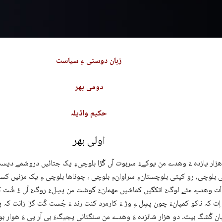
زبان دوستی ءِ سیاست
دومی بھر
حکیم واڈیلہ
اولی بھر
ھزار یازدہ ءَ وھدے من یوکےءَ سربوت آں گُڑا بلوچیءِ یک جتائیں دروشمے دیس
ی بلوچی، رو کپتی بلوچستانءِ سراوانءِ بلوچی ، چوناھا بلوچی ءِ یک مزنیں کس
َت وھدےِ مئے لوگءَ اتکگیں کماشیں مھمانءَ گوشت من پسِلءَ روگءَ آں ءُ شُت
اِت کہ ناکو کمپانءَ چون پسِل ءِ وڑ ءَ کارمرد کنت رند ءَ جُست کُت گڑا زانت کہ پسِ
ان گُشگ بیت۔ دو ھزار شانزدہ ءَ وھدے من سنگتانی پجیگءَ بی آر پی ءَ ھوار بو