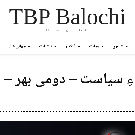
TBP Balochi
Uncovering The Truth
شاعری
رجانک
گُلگدار
نبشتانک
جھانی ھال
ِ سیاست – دومی بھر – 