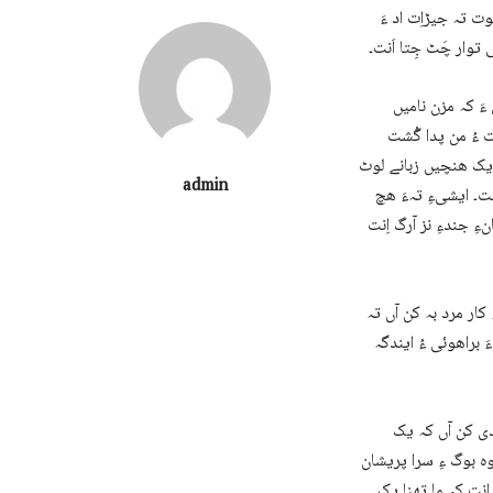
 تہ جیڑاِت اد ءَ
 توار چَٹ جِتا اَنت۔
َ کہ مزن نامیں
 ءُ من پدا گُشت
 یک ھنچیں زبانے لوٹ
admin
ت۔ ایشیءِ تہءَ ھچ
ِ جندءِ نز آرگ اِنت
کار مرد بہ کن آں تہ
 براھوئی ءُ ایندگہ
دی کن آں کہ یک
ہ بوگ ءِ سرا پریشان
ِنت کہ ما تھنا یک