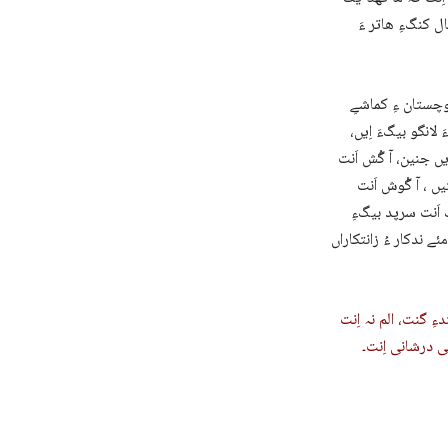
ل کنگءِ ھاتر ءَ
وچستان ءِ کماشےِ
لانگو بیگءَ اِیں،
یں جنین، آ گُش اَنت
ں ، آ گْوش اَنت
اَنت سرپد بیگءِ
 ندکار ءُ زانتکاراں
ِ گنت، الم نہ اِنت
 درشانی اِنت۔